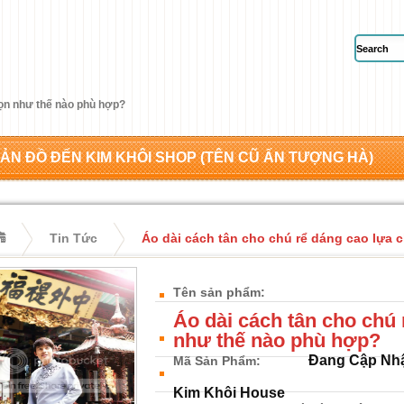
họn như thế nào phù hợp?
ẢN ĐỒ ĐẾN KIM KHÔI SHOP (TÊN CŨ ẤN TƯỢNG HÀ)
Tin Tức
Áo dài cách tân cho chú rể dáng cao lựa
Tên sản phẩm:
Áo dài cách tân cho chú
như thế nào phù hợp?
Đang Cập Nh
Mã Sản Phẩm:
Kim Khôi House