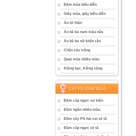
Đầm múa biểu diễn
Giày múa, giày biểu diễn
Áo tứ thân
Áo bà ba nam màu nâu
Áo bà ba nữ khăn rằn
Chân váy trắng
Quạt múa nhiều màu
Kiềng bạc, Kiềng vàng
VÁY PG ĐẦM MÚA
Đầm cúp ngực sự kiện
Đầm ngắn nhiều màu
Đầm váy PG hai vai xẻ tà
Đầm cúp ngực xẻ tà