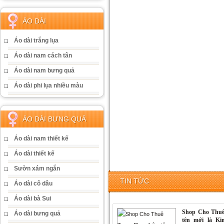
ÁO DÀI
Áo dài trắng lụa
Áo dài nam cách tân
Áo dài nam bưng quả
Áo dài phi lụa nhiều màu
ÁO DÀI BƯNG QUẢ
Áo dài nam thiết kế
Áo dài thiết kế
Sườn xám ngắn
TIN TỨC
Áo dài cô dâu
Áo dài bà Sui
Shop Cho Thuê
Áo dài bưng quả
tên mới là K