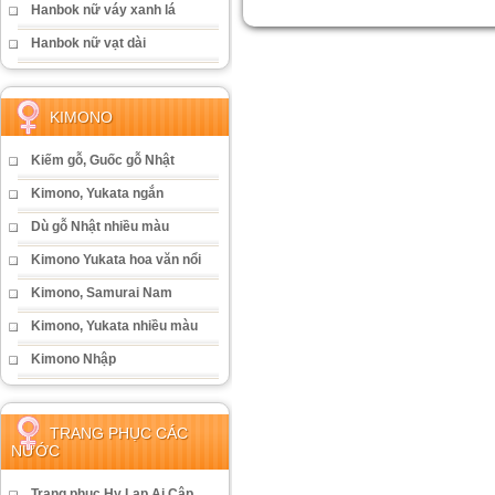
Hanbok nữ váy xanh lá
Hanbok nữ vạt dài
KIMONO
Kiếm gỗ, Guốc gỗ Nhật
Kimono, Yukata ngắn
Dù gỗ Nhật nhiều màu
Kimono Yukata hoa văn nổi
Kimono, Samurai Nam
Kimono, Yukata nhiều màu
Kimono Nhập
TRANG PHỤC CÁC
NƯỚC
Trang phục Hy Lạp Ai Cập