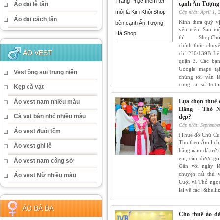
cạnh Ấn Tượng
Áo dài lễ tân
Cập nhật: April 1, 
Áo dài cách tân
Kính thưa quý vị
yêu mến. Sau một
thì ShopChoT
chính thức chuyể
ÁO VEST
chỉ 220/139B L
quận 3. Các bạn
Google maps tạ
Vest ông sui trung niên
chúng tôi vẫn l
cũng là số hotl
Kẹp cà vạt
[&hellip
Lựa chọn thuê 
Áo vest nam nhiều màu
Hằng – Thỏ N
Cà vạt bản nhỏ nhiều màu
đẹp?
Cập nhật: September
Áo vest đuôi tôm
(Thuê đồ Chú Cuộ
Thu theo Âm lịch
Áo vest ghi lê
hằng năm đã trở t
em, còn được gọi
Áo vest nam công sở
Gắn với ngày l
chuyện rất thú 
Áo vest Nữ nhiều màu
Cuội và Thỏ ngọc
lại về các [&helli
ÁO BÀ BA
Cho thuê áo dà