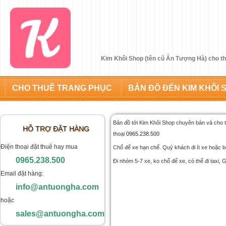
Kim Khôi Shop (tên cũ Ấn Tượng Hà) cho th
CHO THUÊ TRANG PHỤC
BẢN ĐỒ ĐẾN KIM KHÔI 
Bản đồ tới Kim Khôi Shop chuyên bán và cho 
HỖ TRỢ ĐẶT HÀNG
thoại
0965.238.500
Điện thoại đặt thuê hay mua
Chổ để xe hạn chế. Quý khách đi ít xe hoặc bo
0965.238.500
Đi nhóm 5-7 xe, ko chổ để xe, có thể đi taxi, 
Email đặt hàng:
info@antuongha.com
hoặc
sales@antuongha.com