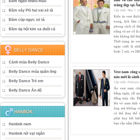
Bán và cho thu
Đầm ngắn nhiều màu
trắng đẹp tại 
Đầm váy PG hai vai xẻ tà
Cập nhật: May 7, 2
Kiểu áo vest đuôi
Đầm cúp ngực xẻ tà
trọng, lịch lãm 
phong cách cổ đi
Đầm dạ hội kim sa đuôi cá
trắng và nơ cổ là
bản không thể thi
Thời trang áo ve
ngày cưới là nhữ
BELLY DANCE
hoặc 2 nút, ve [&
Cánh múa Belly Dance
Belly Dance múa quần ống
Vest nam công s
nào mới là sành
Belly Dance Trẻ em
Cập nhật: February
Áo vest nam côn
Belly Dance Ấn độ
hằng ngày, rất qu
đấng mày râu. Đâ
lên vẻ nam tính 
ông mà không có
HANBOK
có thể thay thế 
phát huy hết hiệ
bạn cần nắm [&he
Hanbok nam
Hanbok nữ vạt ngắn