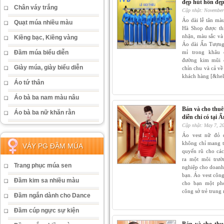
đẹp hút hồn đẹ
Chân váy trắng
Cập nhật: November
Áo dài lễ tân mà
Quạt múa nhiều màu
Hà Shop được thi
nhặn, màu sắc và c
Kiềng bạc, Kiềng vàng
Áo dài Ấn Tượng 
Đầm múa biểu diễn
mỉ trong khâu 
đường kim mũi 
Giày múa, giày biểu diễn
chỉn chu và cả về
khách hàng [&hel
Áo tứ thân
Áo bà ba nam màu nâu
Bán và cho thuê
Áo bà ba nữ khăn rằn
diễn chỉ có tại
Cập nhật: May 7, 2
Áo vest nữ đỏ 
không chỉ mang tớ
VÁY PG ĐẦM MÚA
quyến rũ cho các
ra một môi trườ
Trang phục múa sen
nghiệp cho doanh
bạn. Áo vest côn
Đầm kim sa nhiều màu
cho bạn một pho
công sở trẻ trung
Đầm ngắn dành cho Dance
Đầm cúp ngực sự kiện