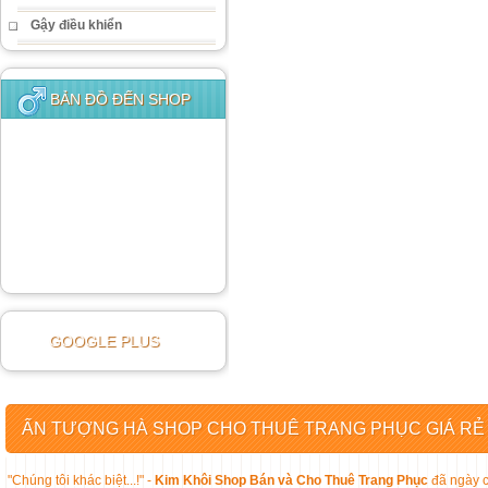
Gậy điều khiển
BẢN ĐỒ ĐẾN SHOP
GOOGLE PLUS
ẤN TƯỢNG HÀ SHOP CHO THUÊ TRANG PHỤC GIÁ RẺ
"Chúng tôi khác biệt...!" -
Kim Khôi Shop Bán và Cho Thuê Trang Phục
đã ngày c