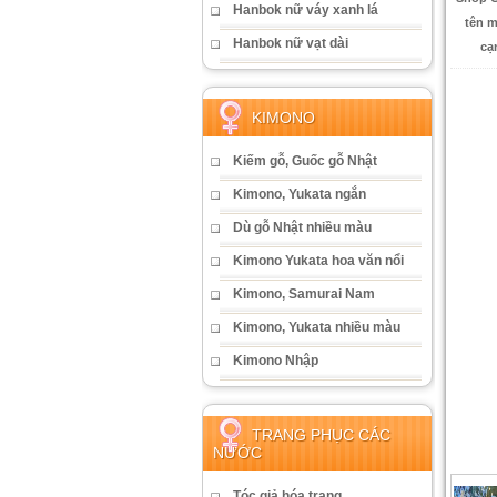
Hanbok nữ váy xanh lá
tên m
Hanbok nữ vạt dài
cạ
KIMONO
Kiếm gỗ, Guốc gỗ Nhật
Kimono, Yukata ngắn
Dù gỗ Nhật nhiều màu
Kimono Yukata hoa văn nổi
Kimono, Samurai Nam
Kimono, Yukata nhiều màu
Kimono Nhập
TRANG PHỤC CÁC
NƯỚC
Tóc giả hóa trang