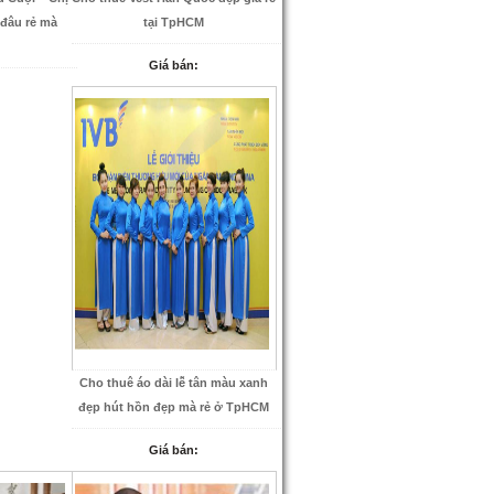
đâu rẻ mà
tại TpHCM
Giá bán:
Cho thuê áo dài lễ tân màu xanh
đẹp hút hồn đẹp mà rẻ ở TpHCM
Giá bán: