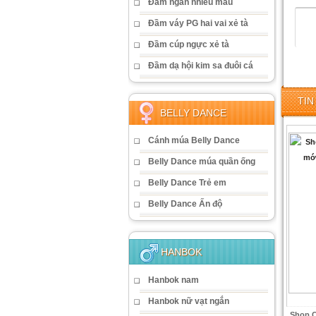
Đầm ngắn nhiều màu
Đầm váy PG hai vai xẻ tà
Đầm cúp ngực xẻ tà
Đầm dạ hội kim sa đuôi cá
TIN
BELLY DANCE
Cánh múa Belly Dance
Belly Dance múa quần ống
Belly Dance Trẻ em
Belly Dance Ấn độ
HANBOK
Hanbok nam
Hanbok nữ vạt ngắn
Shop C