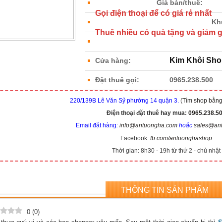
Giá bán/thuê:
Gọi điện thoại để có giá rẻ nhất
Kh
Thuê nhiều có quà tặng và giảm g
Kim Khôi Sho
Cửa hàng:
Đặt thuê gọi:
0965.238.500
220/139B Lê Văn Sỹ phường 14 quận 3.
(Tìm shop bằn
Điện thoại đặt thuê hay mua:
0965.238.5
Email đặt hàng
:
info@antuongha.com
hoặc
sales@an
Facebook:
fb.com/antuonghashop
Thời gian: 8h30 - 19h từ thứ 2 - chủ nhật
THÔNG TIN SẢN PHẨM
0
(
0
)