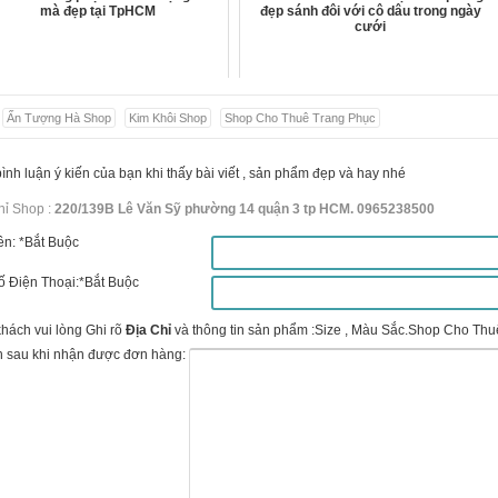
mà đẹp tại TpHCM
đẹp sánh đôi với cô dâu trong ngày
cưới
:
Ấn Tượng Hà Shop
Kim Khôi Shop
Shop Cho Thuê Trang Phục
ình luận ý kiến của bạn khi thấy bài viết , sản phẩm đẹp và hay nhé
hỉ Shop :
220/139B Lê Văn Sỹ phường 14 quận 3 tp HCM. 0965238500
ên:
*Bắt Buộc
ố Điện Thoại:
*Bắt Buộc
hách vui lòng Ghi rõ
Địa Chỉ
và thông tin sản phẩm :Size , Màu Sắc.Shop Cho Thuê
 sau khi nhận được đơn hàng: