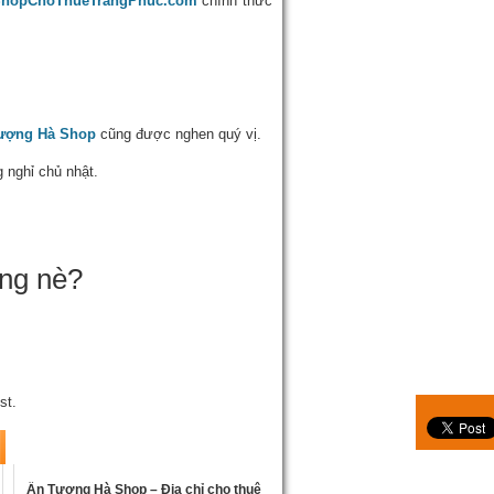
hopChoThueTrangPhuc.com
chính thức
ượng Hà Shop
cũng được nghen quý vị.
 nghỉ chủ nhật.
ông nè?
st.
Ấn Tượng Hà Shop – Địa chỉ cho thuê