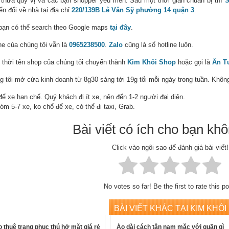
 thưa quý vị và các bạn shopper yêu mến. Sau một thời gian chuẩn bị thì
S
n đổi về nhà tại địa chỉ
220/139B Lê Văn Sỹ phường 14 quận 3
.
bạn có thể search theo Google maps
tại đây
.
ne của chúng tôi vẫn là
0965238500
.
Zalo
cũng là số hotline luôn.
 thời tên shop của chúng tôi chuyển thành
Kim Khôi Shop
hoặc gọi là
Ấn T
g tôi mở cửa kinh doanh từ 8g30 sáng tới 19g tối mỗi ngày trong tuần. Không
ể xe hạn chế. Quý khách đi ít xe, nên đến 1-2 người đại diện.
óm 5-7 xe, ko chổ để xe, có thể đi taxi, Grab.
Bài viết có ích cho bạn kh
Click vào ngôi sao để đánh giá bài viết!
No votes so far! Be the first to rate this po
BÀI VIẾT KHÁC TẠI KIM KHÔI
SHOP::
 thuê trang phục thú hở mặt giá rẻ
Áo dài cách tân nam mặc với quần gì