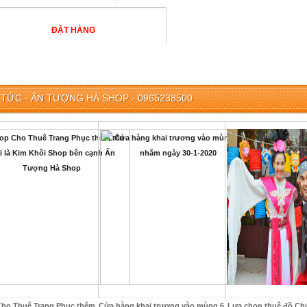
 TỨC - ẤN TƯỢNG HÀ SHOP - 0965238500
ho Thuê Trang Phục thêm
Cửa hàng khai trương vào mùng 6
Lựa chọn thuê đồ Chú