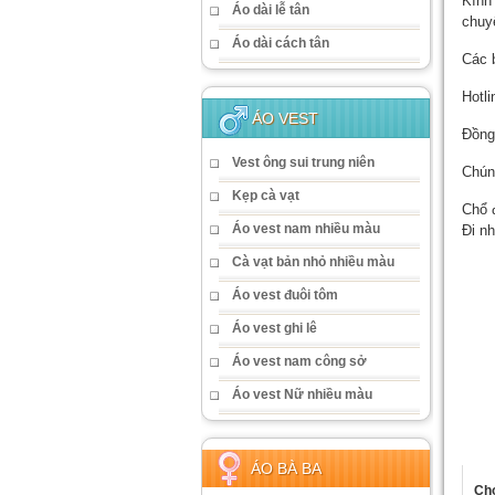
Kính
Áo dài lễ tân
chuyể
Áo dài cách tân
Các 
Hotli
ÁO VEST
Đồng
Vest ông sui trung niên
Chún
Kẹp cà vạt
Chổ đ
Áo vest nam nhiều màu
Đi nh
Cà vạt bản nhỏ nhiều màu
Áo vest đuôi tôm
Áo vest ghi lê
Áo vest nam công sở
Áo vest Nữ nhiều màu
ÁO BÀ BA
Cho