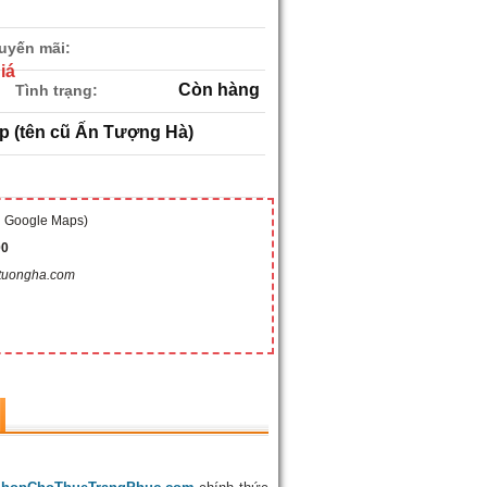
uyến mãi:
iá
Còn hàng
Tình trạng:
p (tên cũ Ấn Tượng Hà)
g Google Maps)
00
tuongha.com