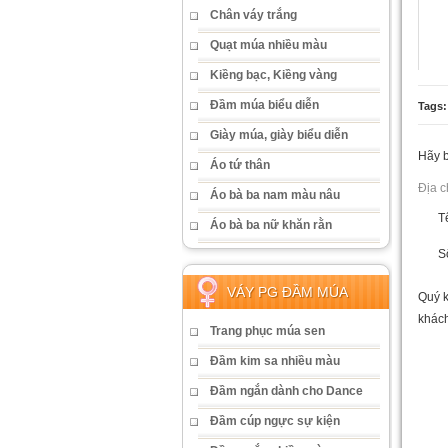
Chân váy trắng
Quạt múa nhiều màu
Kiềng bạc, Kiềng vàng
Đầm múa biểu diễn
Tags
Giày múa, giày biểu diễn
Hãy b
Áo tứ thân
Địa c
Áo bà ba nam màu nâu
T
Áo bà ba nữ khăn rằn
S
VÁY PG ĐẦM MÚA
Quý k
khách
Trang phục múa sen
Đầm kim sa nhiều màu
Đầm ngắn dành cho Dance
Đầm cúp ngực sự kiện