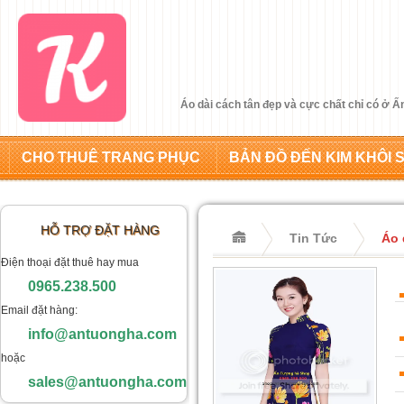
Áo dài cách tân đẹp và cực chất chỉ có ở 
CHO THUÊ TRANG PHỤC
BẢN ĐỒ ĐẾN KIM KHÔI 
HỖ TRỢ ĐẶT HÀNG
Tin Tức
Áo 
Điện thoại đặt thuê hay mua
0965.238.500
Email đặt hàng:
info@antuongha.com
hoặc
sales@antuongha.com