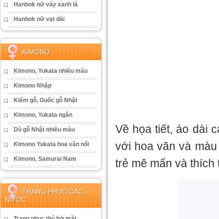
Hanbok nữ váy xanh lá
Hanbok nữ vạt dài
KIMONO
Kimono, Yukata nhiều màu
Kimono Nhập
Kiếm gỗ, Guốc gỗ Nhật
Kimono, Yukata ngắn
Về họa tiết, áo dài 
Dù gỗ Nhật nhiều màu
với hoa văn và màu
Kimono Yukata hoa văn nổi
Kimono, Samurai Nam
trẻ mê mẩn và thích
TRANG PHỤC CÁC
NƯỚC
Trang phục thú hở mặt