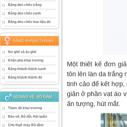
Băng đeo chéo trắng
Băng đeo chéo xanh
Băng đeo chéo hoa hậu đỏ
BĂNG KHÁNH THÀNH
Nơ ghế và áo ghế
Khăn phủ khai trương
Một thiết kế đơn gi
Băng khánh thành xanh
tôn lên làn da trắng
Băng khánh thành đỏ
tinh cảo để kết hợp,
giản ở phần vạt áo 
ÁO BẢO VỆ, BỘ ĐÀM
ấn tượng, hút mắt.
Thảm đỏ khai trương
Bảo vệ, Bộ đội, Hải quân
Cho thuê máy Bộ đàm