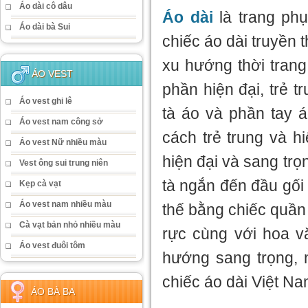
Áo dài cô dâu
Áo dài
là trang ph
Áo dài bà Sui
chiếc áo dài truyền 
xu hướng thời trang
ÁO VEST
phần hiện đại, trẻ 
Áo vest ghi lê
tà áo và phần tay 
Áo vest nam công sở
cách trẻ trung và h
Áo vest Nữ nhiều màu
hiện đại và sang tr
Vest ông sui trung niên
tà ngắn đến đầu gối
Kẹp cà vạt
Áo vest nam nhiều màu
thế bằng chiếc quần 
Cà vạt bản nhỏ nhiều màu
rực cùng với hoa v
Áo vest đuôi tôm
hướng sang trọng,
chiếc áo dài Việt Na
ÁO BÀ BA