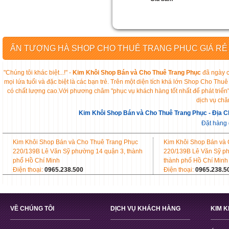
ẤN TƯỢNG HÀ SHOP CHO THUÊ TRANG PHỤC GIÁ RẺ
"Chúng tôi khác biệt...!" -
Kim Khôi Shop Bán và Cho Thuê Trang Phục
đã ngày c
mọi lứa tuổi và đặc biệt là các bạn trẻ. Trên một diện tích khá lớn Shop Cho 
có chất lượng cao.Với phương châm "phục vụ khách hàng tốt nhất để phát triển
dịch vụ chă
Kim Khôi Shop Bán và Cho Thuê Trang Phục - Địa C
Đặt hàng
Kim Khôi Shop Bán và Cho Thuê Trang Phục
Kim Khôi Shop Bán và
220/139B Lê Văn Sỹ phường 14 quận 3, thành
220/139B Lê Văn Sỹ p
phố Hồ Chí Minh
thành phố Hồ Chí Minh
Điện thoại:
0965.238.500
Điện thoại:
0965.238.5
VỀ CHÚNG TÔI
DỊCH VỤ KHÁCH HÀNG
KIM 