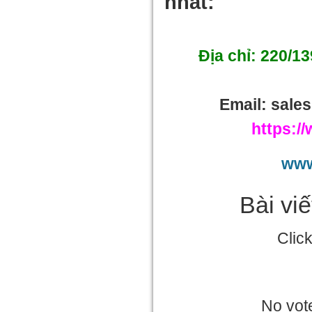
nhất:
Địa chỉ: 220/1
Email: sal
https:/
www
Bài vi
Clic
No vote