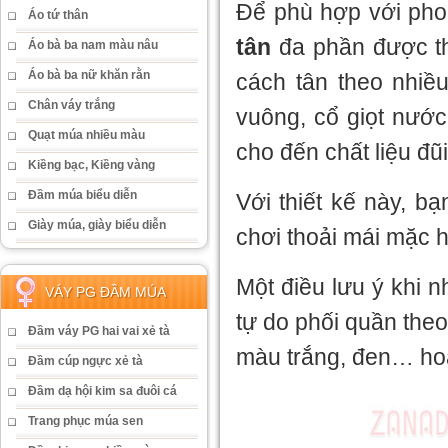
Để phù hợp với pho
Áo tứ thân
tân
đa phần được thi
Áo bà ba nam màu nâu
Áo bà ba nữ khăn rằn
cách tân theo nhiều
Chân váy trắng
vuông, cổ giọt nướ
Quạt múa nhiều màu
cho đến chất liệu đũ
Kiềng bạc, Kiềng vàng
Đầm múa biểu diễn
Với thiết kế này, b
Giày múa, giày biểu diễn
chơi thoải mái mặc 
Một điều lưu ý khi 
VÁY PG ĐẦM MÚA
tự do phối quần theo
Đầm váy PG hai vai xẻ tà
màu trắng, đen… hoặ
Đầm cúp ngực xẻ tà
Đầm dạ hội kim sa đuôi cá
Trang phục múa sen