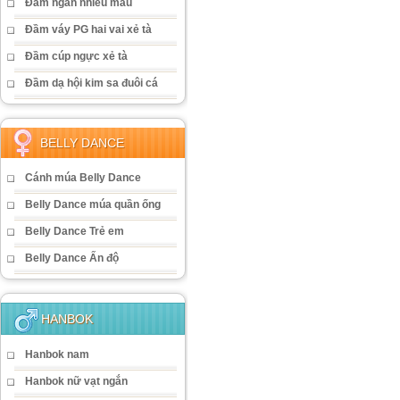
Đầm ngắn nhiều màu
Đầm váy PG hai vai xẻ tà
Đầm cúp ngực xẻ tà
Đầm dạ hội kim sa đuôi cá
BELLY DANCE
Cánh múa Belly Dance
Belly Dance múa quần ống
Belly Dance Trẻ em
Belly Dance Ấn độ
HANBOK
Hanbok nam
Hanbok nữ vạt ngắn