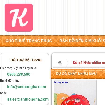
CHO THUÊ TRANG PHỤC
BẢN ĐỒ ĐẾN KIM KHÔI 
HỖ TRỢ ĐẶT HÀNG
Dù gỗ Nhật nhiều 
Điện thoại đặt thuê hay mua
DÙ GỖ NHẬT NHIỀU MÀU
0965.238.500
Email đặt hàng:
info@antuongha.com
hoặc
sales@antuongha.com