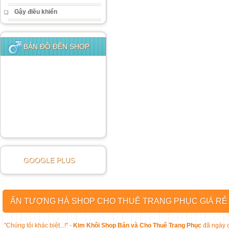
Gậy điều khiển
BẢN ĐỒ ĐẾN SHOP
GOOGLE PLUS
ẤN TƯỢNG HÀ SHOP CHO THUÊ TRANG PHỤC GIÁ RẺ
"Chúng tôi khác biệt...!" -
Kim Khôi Shop Bán và Cho Thuê Trang Phục
đã ngày c