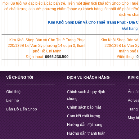
mọi lứa tuổi và đặc biệt là các bạn trẻ. Trên một diện tích khá lớn Shop Cho 
có chất lượng cao.Với phương châm "phục vụ khách hàng tốt nhất để phát triển
dịch vụ chă
Kim Khôi Shop Bán và Cho Thuê Trang Phục - Địa C
Đặt hàng
Kim Khôi Shop Bán và Cho Thuê Trang Phục
Kim Khôi Shop Bán và
220/139B Lê Văn Sỹ phường 14 quận 3, thành
220/139B Lê Văn Sỹ
phố Hồ Chí Minh
thành phố 
Điện thoại:
0965.238.500
Điện thoại:
0
VỀ CHÚNG TÔI
DỊCH VỤ KHÁCH HÀNG
KIM 
Giới thiệu
Chính sách & quy định
Áo dài
chung
Liên hệ
Áo ves
Chính sách bảo mật
Bản Đồ Đến Shop
Trang 
Cam kết chất lượng
Máy b
Hướng dẫn đặt hàng
Hướng dẫn thanh toán