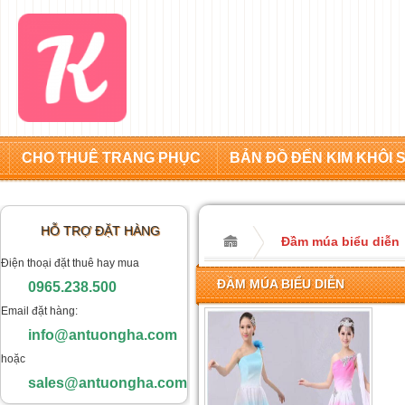
CHO THUÊ TRANG PHỤC
BẢN ĐỒ ĐẾN KIM KHÔI 
HỖ TRỢ ĐẶT HÀNG
Đầm múa biểu diễn
Điện thoại đặt thuê hay mua
ĐẦM MÚA BIỂU DIỄN
0965.238.500
Email đặt hàng:
info@antuongha.com
hoặc
sales@antuongha.com