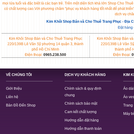
mọi lứa tuổi và đặc biệt là các bạn trẻ. Trên một diện tích khá lớn Shop Cho 
có chất lượng cao.Với phương châm "phục vụ khách hàng tốt nhất để phát triển
dịch vụ chă
Kim Khôi Shop Bán và Cho Thuê Trang Phục - Địa C
Đặt hàng
Kim Khôi Shop Bán và Cho Thuê Trang Phục
Kim Khôi Shop Bán và
220/139B Lê Văn Sỹ phường 14 quận 3, thành
220/139B Lê Văn Sỹ
phố Hồ Chí Minh
thành phố 
Điện thoại:
0965.238.500
Điện thoại:
0
VỀ CHÚNG TÔI
DỊCH VỤ KHÁCH HÀNG
KIM 
Giới thiệu
Chính sách & quy định
Áo dài
chung
Liên hệ
Áo ves
Chính sách bảo mật
Bản Đồ Đến Shop
Trang 
Cam kết chất lượng
Máy b
Hướng dẫn đặt hàng
Hướng dẫn thanh toán