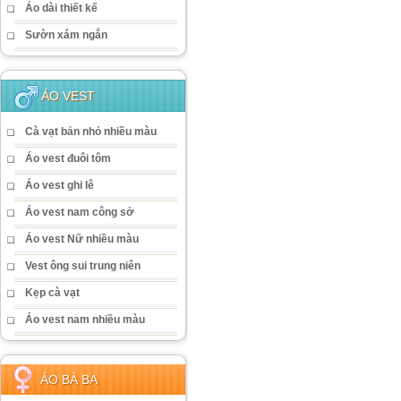
Áo dài thiết kế
Sườn xám ngắn
ÁO VEST
Cà vạt bản nhỏ nhiều màu
Áo vest đuôi tôm
Áo vest ghi lê
Áo vest nam công sở
Áo vest Nữ nhiều màu
Vest ông sui trung niên
Kẹp cà vạt
Áo vest nam nhiều màu
ÁO BÀ BA