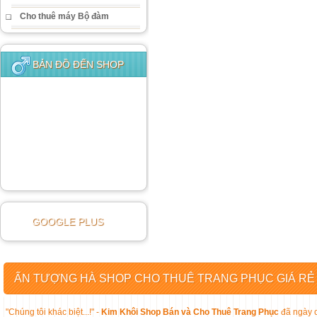
Cho thuê máy Bộ đàm
BẢN ĐỒ ĐẾN SHOP
GOOGLE PLUS
ẤN TƯỢNG HÀ SHOP CHO THUÊ TRANG PHỤC GIÁ RẺ
"Chúng tôi khác biệt...!" -
Kim Khôi Shop Bán và Cho Thuê Trang Phục
đã ngày c