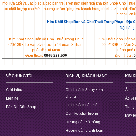
mọi lứa tuổi và đặc biệt là các bạn trẻ. Trên một diện tích khá lớn Shop Cho 
có chất lượng cao.Với phương châm "phục vụ khách hàng tốt nhất để phát triển
dịch vụ chă
Kim Khôi Shop Bán và Cho Thuê Trang Phục - Địa C
Đặt hàng
Kim Khôi Shop Bán và Cho Thuê Trang Phục
Kim Khôi Shop Bán và
220/139B Lê Văn Sỹ phường 14 quận 3, thành
220/139B Lê Văn Sỹ
phố Hồ Chí Minh
thành phố 
Điện thoại:
0965.238.500
Điện thoại:
0
VỀ CHÚNG TÔI
DỊCH VỤ KHÁCH HÀNG
KIM 
Giới thiệu
Chính sách & quy định
Áo dài
chung
Liên hệ
Áo ves
Chính sách bảo mật
Bản Đồ Đến Shop
Trang 
Cam kết chất lượng
Máy b
Hướng dẫn đặt hàng
Hướng dẫn thanh toán