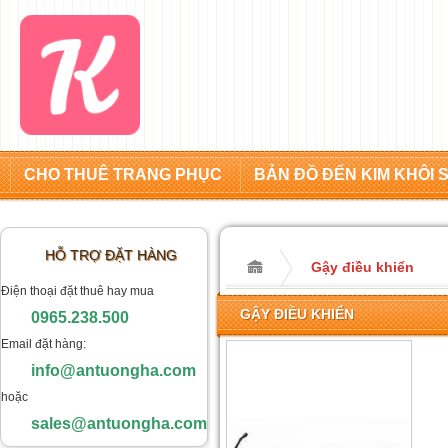
CHO THUÊ TRANG PHỤC
BẢN ĐỒ ĐẾN KIM KHÔI 
HỖ TRỢ ĐẶT HÀNG
Gậy điều khiển
Điện thoại đặt thuê hay mua
GẬY ĐIỀU KHIỂN
0965.238.500
Email đặt hàng:
info@antuongha.com
hoặc
sales@antuongha.com