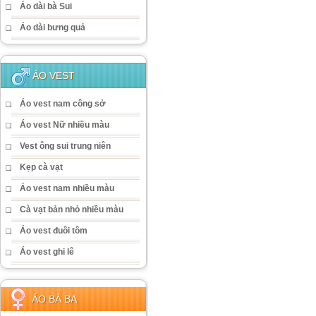
Áo dài bà Sui
Áo dài bưng quả
ÁO VEST
Áo vest nam công sở
Áo vest Nữ nhiều màu
Vest ông sui trung niên
Kẹp cà vạt
Áo vest nam nhiều màu
Cà vạt bản nhỏ nhiều màu
Áo vest đuôi tôm
Áo vest ghi lê
ÁO BÀ BA