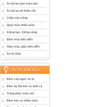
Áo bà ba nam màu nâu
Áo bà ba nữ khăn rằn
Chân váy trắng
Quạt múa nhiều màu
Kiềng bạc, Kiềng vàng
Đầm múa biểu diễn
Giày múa, giày biểu diễn
Áo tứ thân
VÁY PG ĐẦM MÚA
Đầm cúp ngực xẻ tà
Đầm dạ hội kim sa đuôi cá
Trang phục múa sen
Đầm kim sa nhiều màu