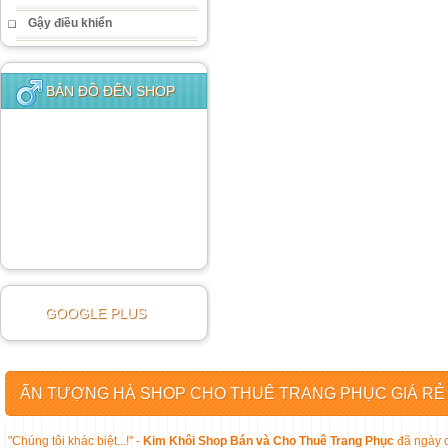
Gậy điều khiển
BẢN ĐỒ ĐẾN SHOP
GOOGLE PLUS
ẤN TƯỢNG HÀ SHOP CHO THUÊ TRANG PHỤC GIÁ RẺ
"Chúng tôi khác biệt...!" -
Kim Khôi Shop Bán và Cho Thuê Trang Phục
đã ngày c