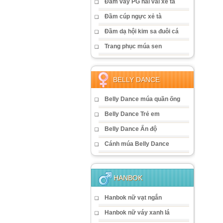
Đầm váy PG hai vai xẻ tà
Đầm cúp ngực xẻ tà
Đầm dạ hội kim sa đuôi cá
Trang phục múa sen
BELLY DANCE
Belly Dance múa quần ống
Belly Dance Trẻ em
Belly Dance Ấn độ
Cánh múa Belly Dance
HANBOK
Hanbok nữ vạt ngắn
Hanbok nữ váy xanh lá