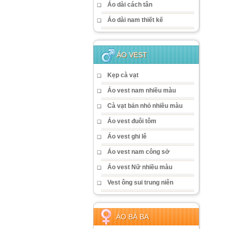
Áo dài cách tân
Áo dài nam thiết kế
ÁO VEST
Kẹp cà vạt
Áo vest nam nhiều màu
Cà vạt bản nhỏ nhiều màu
Áo vest đuôi tôm
Áo vest ghi lê
Áo vest nam công sở
Áo vest Nữ nhiều màu
Vest ông sui trung niên
ÁO BÀ BA