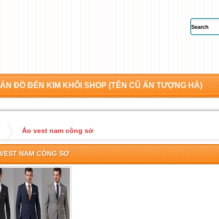
ẢN ĐỒ ĐẾN KIM KHÔI SHOP (TÊN CŨ ẤN TƯỢNG HÀ)
Áo vest nam công sở
 VEST NAM CÔNG SỞ