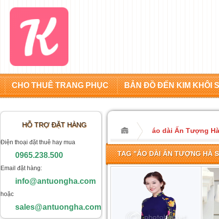
CHO THUÊ TRANG PHỤC
BẢN ĐỒ ĐẾN KIM KHÔI 
HỖ TRỢ ĐẶT HÀNG
áo dài Ấn Tượng H
Điện thoại đặt thuê hay mua
TAG "ÁO DÀI ẤN TƯỢNG HÀ 
0965.238.500
Email đặt hàng:
info@antuongha.com
hoặc
sales@antuongha.com