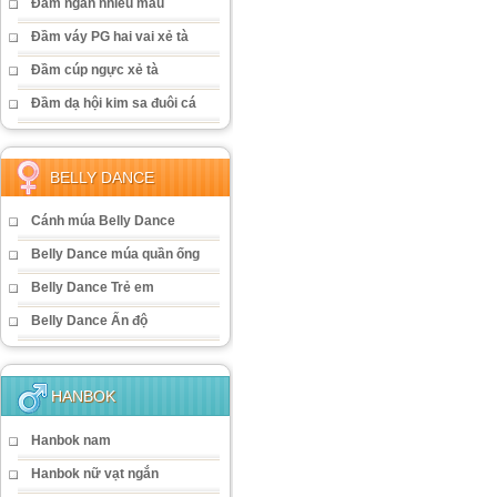
Đầm ngắn nhiều màu
Đầm váy PG hai vai xẻ tà
Đầm cúp ngực xẻ tà
Đầm dạ hội kim sa đuôi cá
BELLY DANCE
Cánh múa Belly Dance
Belly Dance múa quần ống
Belly Dance Trẻ em
Belly Dance Ấn độ
HANBOK
Hanbok nam
Hanbok nữ vạt ngắn