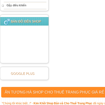
Gậy điều khiển
BẢN ĐỒ ĐẾN SHOP
GOOGLE PLUS
ẤN TƯỢNG HÀ SHOP CHO THUÊ TRANG PHỤC GIÁ RẺ
"Chúng tôi khác biệt...!" -
Kim Khôi Shop Bán và Cho Thuê Trang Phục
đã ngày c