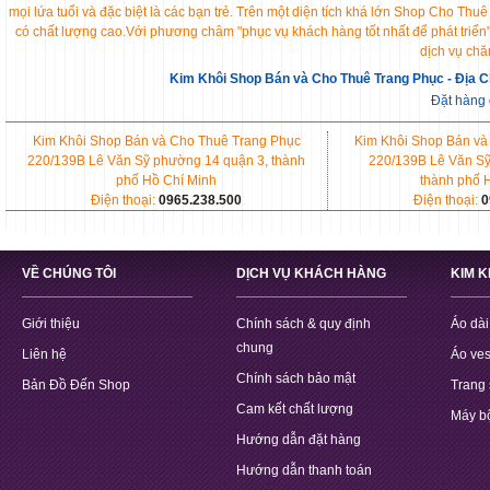
mọi lứa tuổi và đặc biệt là các bạn trẻ. Trên một diện tích khá lớn Shop Cho 
có chất lượng cao.Với phương châm "phục vụ khách hàng tốt nhất để phát triển
dịch vụ chă
Kim Khôi Shop Bán và Cho Thuê Trang Phục - Địa C
Đặt hàng
Kim Khôi Shop Bán và Cho Thuê Trang Phục
Kim Khôi Shop Bán và
220/139B Lê Văn Sỹ phường 14 quận 3, thành
220/139B Lê Văn Sỹ
phố Hồ Chí Minh
thành phố 
Điện thoại:
0965.238.500
Điện thoại:
0
VỀ CHÚNG TÔI
DỊCH VỤ KHÁCH HÀNG
KIM 
Giới thiệu
Chính sách & quy định
Áo dài
chung
Liên hệ
Áo ves
Chính sách bảo mật
Bản Đồ Đến Shop
Trang 
Cam kết chất lượng
Máy b
Hướng dẫn đặt hàng
Hướng dẫn thanh toán