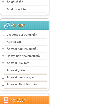
Áo dài lễ tân
Áo dài cách tân
ÁO VEST
Vest ông sui trung niên
Kẹp cà vạt
Áo vest nam nhiều màu
Cà vạt bản nhỏ nhiều màu
Áo vest đuôi tôm
Áo vest ghi lê
Áo vest nam công sở
Áo vest Nữ nhiều màu
ÁO BÀ BA