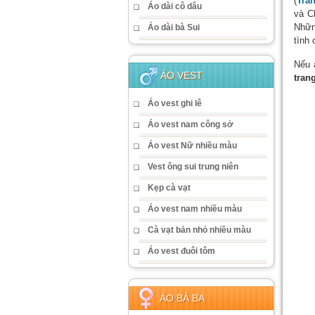
(
Tra
Áo dài cô dâu
và C
Nhữn
Áo dài bà Sui
tình
Nếu 
ÁO VEST
tran
Áo vest ghi lê
Áo vest nam công sở
Áo vest Nữ nhiều màu
Vest ông sui trung niên
Kẹp cà vạt
Áo vest nam nhiều màu
Cà vạt bản nhỏ nhiều màu
Áo vest đuôi tôm
ÁO BÀ BA