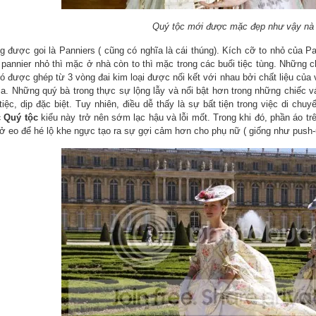
Quý tộc mới được mặc đẹp như vậy n
g được goi là Panniers ( cũng có nghĩa là cái thúng). Kích cỡ to nhỏ của P
 pannier nhỏ thì mặc ở nhà còn to thì mặc trong các buổi tiệc tùng. Những 
ó được ghép từ 3 vòng đai kim loại được nối kết với nhau bởi chất liệu của 
kia. Những quý bà trong thực sự lộng lẫy và nổi bật hơn trong những chiếc v
 tiệc, dịp đặc biệt. Tuy nhiên, điều dễ thấy là sự bất tiện trong việc di c
 Quý tộc
kiểu này trở nên sớm lạc hậu và lỗi mốt. Trong khi đó, phần áo tr
 ở eo để hé lộ khe ngực tạo ra sự gợi cảm hơn cho phụ nữ ( giống như push-u