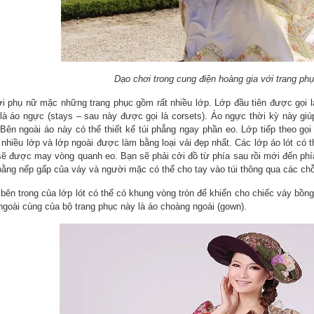
Dạo chơi trong cung điện hoàng gia với trang ph
i phụ nữ mặc những trang phục gồm rất nhiều lớp. Lớp đầu tiên được gọi là 
 là áo ngực (stays – sau này được gọi là corsets). Áo ngực thời kỳ này gi
Bên ngoài áo này có thể thiết kế túi phẳng ngay phần eo. Lớp tiếp theo gọi 
 nhiều lớp và lớp ngoài được làm bằng loại vải đẹp nhất. Các lớp áo lót có
sẽ được may vòng quanh eo. Bạn sẽ phải cởi đồ từ phía sau rồi mới đến ph
bằng nếp gấp của váy và người mặc có thể cho tay vào túi thông qua các ch
bên trong của lớp lót có thể có khung vòng tròn để khiến cho chiếc váy bồng 
ngoài cùng của bộ trang phục này là áo choàng ngoài (gown).