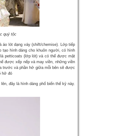
ục quý tộc
áo lót dạng váy (shift/chemise). Lớp tiếp
úp tạo hình dáng cho khuôn người, có hình
là petticoats (lớp lót) và có thể được mặt
 thể được xếp nếp và may viền, những viền
ía trước và phần hở giữa mỗi bên sẽ được
ỗ hở đó
lên, đây là hình dáng phổ biến thế kỷ này.