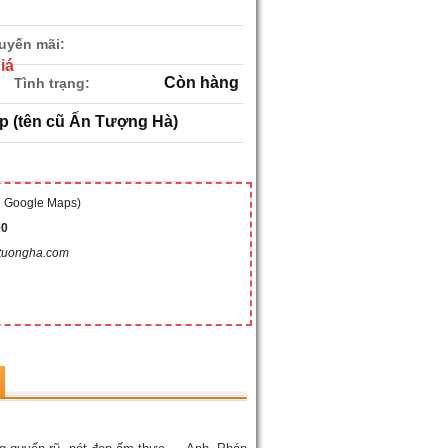
uyến mãi:
iá
Còn hàng
Tình trạng:
p (tên cũ Ấn Tượng Hà)
g Google Maps)
00
tuongha.com