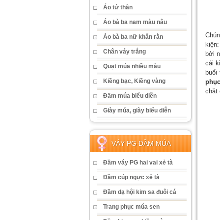
Áo tứ thân
Áo bà ba nam màu nâu
Chún
Áo bà ba nữ khăn rằn
kiện:
Chân váy trắng
bởi n
cái 
Quạt múa nhiều màu
buổi
Kiềng bạc, Kiềng vàng
phục
chặt
Đầm múa biểu diễn
Giày múa, giày biểu diễn
VÁY PG ĐẦM MÚA
Đầm váy PG hai vai xẻ tà
Đầm cúp ngực xẻ tà
Đầm dạ hội kim sa đuôi cá
Trang phục múa sen