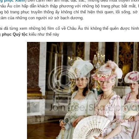
ng phục Xanh
) Bên cạnh nền âm nhạc đặc sắc, những điệu múa truyền thốn
hâu Âu còn hấp dẫn khách thập phương với những bộ trang phục bắt mắt, hộ
g bộ trang phục truyền thống ấy không chỉ thể hiện thói quen, lối sống, s
 cảm của những con người xứ sở bạch dương.
ai đã từng xem những bộ film cổ về Châu Âu thì không thể quên được hìn
g phục Quý tộc
kiểu như thế này