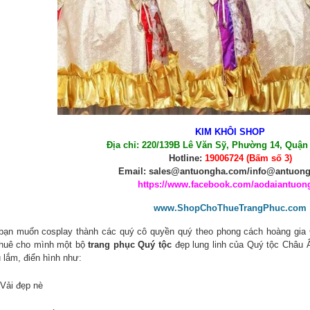
KIM KHÔI SHOP
Địa chỉ: 220/139B Lê Văn Sỹ, Phường 14, Quận
Hotline:
19006724 (Bấm số 3)
Email: sales@antuongha.com/info@antuon
https://www.facebook.com/aodaiantuon
www.ShopChoThueTrangPhuc.com
bạn muốn cosplay thành các quý cô quyền quý theo phong cách hoàng gia
thuê cho mình một bộ
trang phục Quý tộc
đẹp lung linh của Quý tộc Châu 
 lắm, điển hình như:
Vải đẹp nè