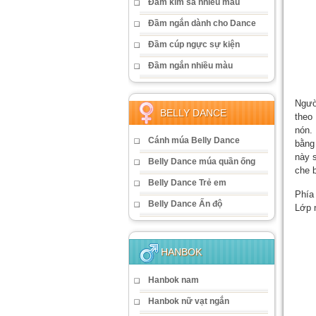
Đầm kim sa nhiều màu
Đầm ngắn dành cho Dance
Đầm cúp ngực sự kiện
Đầm ngắn nhiều màu
Ngườ
BELLY DANCE
theo
nón. 
Cánh múa Belly Dance
bằng
này 
Belly Dance múa quần ống
che 
Belly Dance Trẻ em
Phía 
Belly Dance Ấn độ
Lớp 
HANBOK
Hanbok nam
Hanbok nữ vạt ngắn