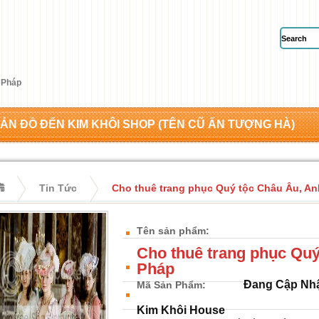
 Pháp
ẢN ĐỒ ĐẾN KIM KHÔI SHOP (TÊN CŨ ẤN TƯỢNG HÀ)
Tin Tức
Cho thuê trang phục Quý tộc Châu Âu, An
Tên sản phẩm:
Cho thuê trang phục Quý
Pháp
Đang Cập Nh
Mã Sản Phẩm:
Kim Khôi House