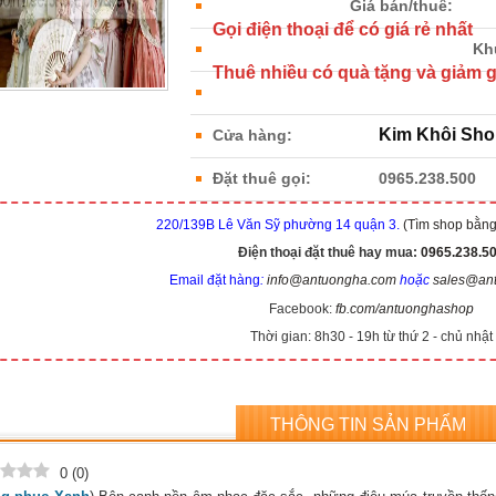
Giá bán/thuê:
Gọi điện thoại để có giá rẻ nhất
Kh
Thuê nhiều có quà tặng và giảm g
Kim Khôi Sho
Cửa hàng:
Đặt thuê gọi:
0965.238.500
220/139B Lê Văn Sỹ phường 14 quận 3.
(Tìm shop bằn
Điện thoại đặt thuê hay mua:
0965.238.5
Email đặt hàng
:
info@antuongha.com
hoặc
sales@an
Facebook:
fb.com/antuonghashop
Thời gian: 8h30 - 19h từ thứ 2 - chủ nhật
THÔNG TIN SẢN PHẨM
0
(
0
)