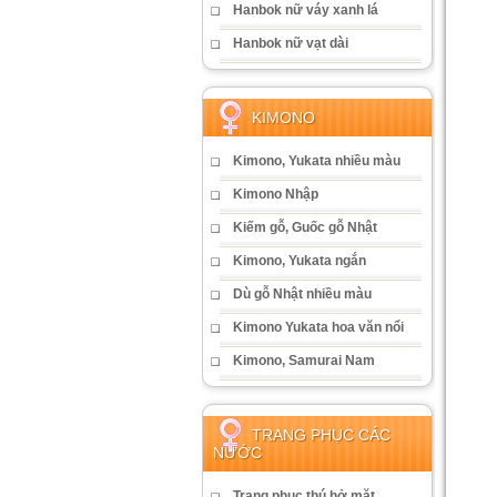
Hanbok nữ váy xanh lá
Hanbok nữ vạt dài
KIMONO
Kimono, Yukata nhiều màu
Kimono Nhập
Kiếm gỗ, Guốc gỗ Nhật
Kimono, Yukata ngắn
Dù gỗ Nhật nhiều màu
Kimono Yukata hoa văn nổi
Kimono, Samurai Nam
TRANG PHỤC CÁC
NƯỚC
Trang phục thú hở mặt