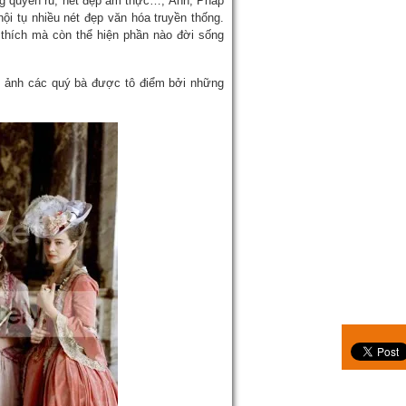
g quyến rũ, nét đẹp ấm thực…, Anh, Pháp
i tụ nhiều nét đẹp văn hóa truyền thống.
ở thích mà còn thể hiện phần nào đời sống
h ảnh các quý bà được tô điểm bởi những