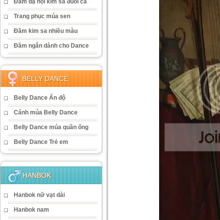
Đầm dạ hội kim sa đuôi cá
Trang phục múa sen
Đầm kim sa nhiều màu
Đầm ngắn dành cho Dance
BELLY DANCE
Belly Dance Ấn độ
Cánh múa Belly Dance
Belly Dance múa quần ống
Belly Dance Trẻ em
HANBOK
Hanbok nữ vạt dài
Hanbok nam