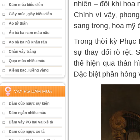
nhiên – đôi khi hoa
Đầm múa biểu diễn
Chính vì vậy, phong
Giày múa, giày biểu diễn
Áo tứ thân
sang trọng, hoa mỹ 
Áo bà ba nam màu nâu
Trong thời kỳ Phục 
Áo bà ba nữ khăn rằn
sự thay đổi rõ rệt.
Chân váy trắng
Quạt múa nhiều màu
thể hiện qua thân hì
Kiềng bạc, Kiềng vàng
Đặc biệt phần hông v
VÁY PG ĐẦM MÚA
Đầm cúp ngực sự kiện
Đầm ngắn nhiều màu
Đầm váy PG hai vai xẻ tà
Đầm cúp ngực xẻ tà