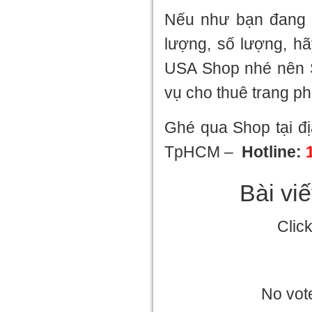
Nếu như bạn đang t
lượng, số lượng, h
USA Shop nhé nên S
vụ cho thuê trang p
Ghé qua Shop tại đ
TpHCM –
Hotline:
Bài vi
Clic
No vote