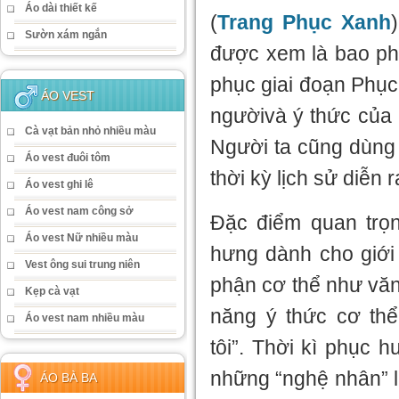
Áo dài thiết kế
(
Trang Phục Xanh
Sườn xám ngắn
được xem là bao phủ
phục giai đoạn Phục
ÁO VEST
ngườivà ý thức của h
Cà vạt bản nhỏ nhiều màu
Người ta cũng dùng 
Áo vest đuôi tôm
thời kỳ lịch sử diễn 
Áo vest ghi lê
Áo vest nam công sở
Đặc điểm quan trọ
Áo vest Nữ nhiều màu
hưng dành cho giới
Vest ông sui trung niên
phận cơ thể như văn 
Kẹp cà vạt
năng ý thức cơ thể
Áo vest nam nhiều màu
tôi”. Thời kì phục h
những “nghệ nhân” l
ÁO BÀ BA