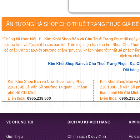
ẤN TƯỢNG HÀ SHOP CHO THUÊ TRANG PHỤC GIÁ RẺ
"Chúng tôi khác biệt...!" -
Kim Khôi Shop Bán và Cho Thuê Trang Phục
đã ngày c
mọi lứa tuổi và đặc biệt là các bạn trẻ. Trên một diện tích khá lớn Shop Cho 
có chất lượng cao.Với phương châm "phục vụ khách hàng tốt nhất để phát triển
dịch vụ chă
Kim Khôi Shop Bán và Cho Thuê Trang Phục - Địa C
Đặt hàng
Kim Khôi Shop Bán và Cho Thuê Trang Phục
Kim Khôi Shop Bán và
220/139B Lê Văn Sỹ phường 14 quận 3, thành
220/139B Lê Văn Sỹ p
phố Hồ Chí Minh
thành phố Hồ Chí Minh
Điện thoại:
0965.238.500
Điện thoại:
0965.238.5
VỀ CHÚNG TÔI
DỊCH VỤ KHÁCH HÀNG
KIM 
Giới thiệu
Chính sách & quy định
Áo dài