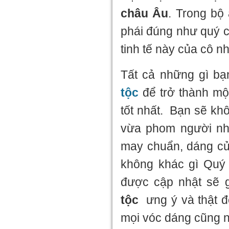
châu Âu
. Trong bộ
phái đúng như quý c
tinh tế này của cô n
Tất cả những gì bạ
tộc
để trở thành mộ
tốt nhất. Bạn sẽ kh
vừa phom người n
may chuẩn, dáng củ
không khác gì Quý 
được cập nhật sẽ 
tộc
ưng ý và thật đ
mọi vóc dáng cũng 