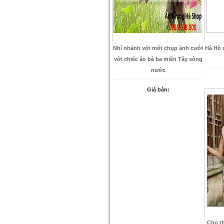
Nhí nhảnh với mốt chụp ảnh cưới
Hà Hồ 
với chiếc áo bà ba miền Tây sông
nước
Giá bán:
Cho t