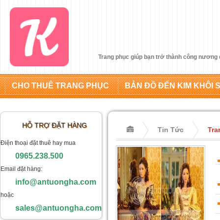
Trang phục giúp bạn trở thành công nương 
CHO THUÊ TRANG PHỤC
BẢN ĐỒ ĐẾN KIM KHÔI 
HỖ TRỢ ĐẶT HÀNG
Tin Tức
Tra
Điện thoại đặt thuê hay mua
0965.238.500
Email đặt hàng:
info@antuongha.com
hoặc
sales@antuongha.com