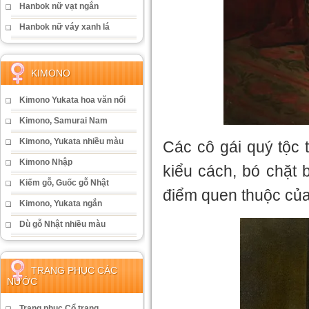
Hanbok nữ vạt ngắn
Hanbok nữ váy xanh lá
KIMONO
Kimono Yukata hoa văn nổi
Kimono, Samurai Nam
Kimono, Yukata nhiều màu
Các cô gái quý tộc 
Kimono Nhập
kiểu cách, bó chặt 
Kiếm gỗ, Guốc gỗ Nhật
điểm quen thuộc của 
Kimono, Yukata ngắn
Dù gỗ Nhật nhiều màu
TRANG PHỤC CÁC
NƯỚC
Trang phục Cổ trang