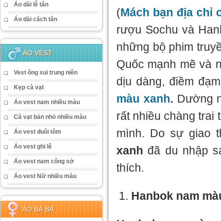
Áo dài lễ tân
(
Mách bạn địa chỉ 
Áo dài cách tân
rượu Sochu và Hanb
những bộ phim truyề
ÁO VEST
Quốc mạnh mẽ và na
Vest ông sui trung niên
dịu dàng, điềm đạm
Kẹp cà vạt
màu xanh
.
Dường n
Áo vest nam nhiều màu
rất nhiều chàng trai
Cà vạt bản nhỏ nhiều màu
mình. Do sự giao 
Áo vest đuôi tôm
Áo vest ghi lê
xanh
đã du nhập s
Áo vest nam công sở
thích.
Áo vest Nữ nhiều màu
Hanbok nam mà
ÁO BÀ BA