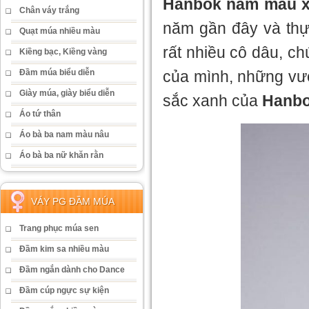
Hanbok nam màu 
Chân váy trắng
năm gần đây và thự
Quạt múa nhiều màu
rất nhiều cô dâu, c
Kiềng bạc, Kiềng vàng
của mình, những vườ
Đầm múa biểu diễn
Giày múa, giày biểu diễn
sắc xanh của
Hanbo
Áo tứ thân
Áo bà ba nam màu nâu
Áo bà ba nữ khăn rằn
VÁY PG ĐẦM MÚA
Trang phục múa sen
Đầm kim sa nhiều màu
Đầm ngắn dành cho Dance
Đầm cúp ngực sự kiện