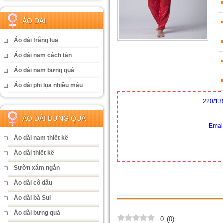
ÁO DÀI
Áo dài trắng lụa
Áo dài nam cách tân
Áo dài nam bưng quả
Áo dài phi lụa nhiều màu
220/13
ÁO DÀI BƯNG QUẢ
Emai
Áo dài nam thiết kế
Áo dài thiết kế
Sườn xám ngắn
Áo dài cô dâu
Áo dài bà Sui
Áo dài bưng quả
0
(
0
)