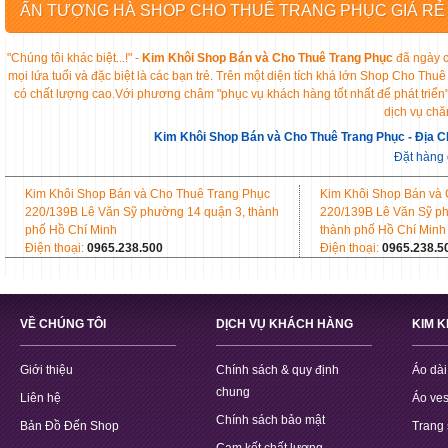
ẤN TƯỢNG HÀ SHOP CHO THUÊ TRANG PHỤC GIÁ RẺ
"Chúng tôi khác biệt...!" -
Kim Khôi Shop Bán và Cho Thuê Trang Phục
đã ngày c
mọi lứa tuổi và đặc biệt là các bạn trẻ. Trên một diện tích khá lớn Shop Cho 
có chất lượng cao.Với phương châm "phục vụ khách hàng tốt nhất để phát triển
dịch vụ chă
Kim Khôi Shop Bán và Cho Thuê Trang Phục - Địa C
Đặt hàng
Kim Khôi Shop Bán và Cho Thuê Trang Phục
Kim Khôi Shop Bán và
220/139B Lê Văn Sỹ phường 14 quận 3, thành
220/139B Lê Văn Sỹ p
phố Hồ Chí Minh
thành phố Hồ Chí Minh
Điện thoại:
0965.238.500
Điện thoại:
0965.238.5
VỀ CHÚNG TÔI
DỊCH VỤ KHÁCH HÀNG
KIM 
Giới thiệu
Chính sách & quy định
Áo dài
chung
Liên hệ
Áo ves
Chính sách bảo mật
Bản Đồ Đến Shop
Trang 