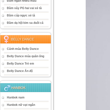
Đầm ngắn nhiều màu
Đầm váy PG hai vai xẻ tà
Đầm cúp ngực xẻ tà
Đầm dạ hội kim sa đuôi cá
BELLY DANCE
Cánh múa Belly Dance
Belly Dance múa quần ống
Belly Dance Trẻ em
Belly Dance Ấn độ
HANBOK
Hanbok nam
Hanbok nữ vạt ngắn