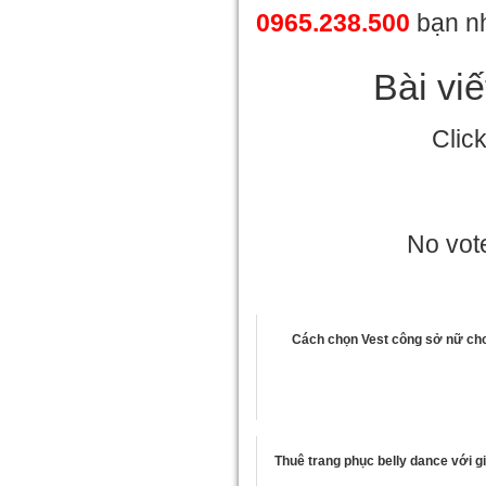
0965.238.500
bạn n
Bài vi
Clic
No vote
Cách chọn Vest công sở nữ ch
Thuê trang phục belly dance với g