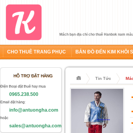
Mách bạn địa chỉ cho thuê Hanbok nam màu
CHO THUÊ TRANG PHỤC
BẢN ĐỒ ĐẾN KIM KHÔI 
HỖ TRỢ ĐẶT HÀNG
Tin Tức
Mác
Điện thoại đặt thuê hay mua
0965.238.500
Email đặt hàng:
info@antuongha.com
hoặc
sales@antuongha.com