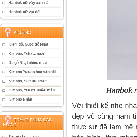
Hanbok nữ váy xanh lá
Hanbok nữ vạt dài
KIMONO
Kiếm gỗ, Guốc gỗ Nhật
Kimono, Yukata ngắn
Dù gỗ Nhật nhiều màu
Kimono Yukata hoa văn nổi
Kimono, Samurai Nam
Hanbok 
Kimono, Yukata nhiều màu
Kimono Nhập
Với thiết kế nhẹ nh
đẹp vô cùng nam t
TRANG PHỤC CÁC
NƯỚC
thực sự đã làm mê 
Tóc giả hóa trang