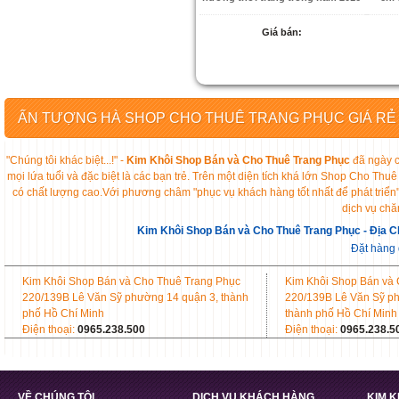
Giá bán:
ẤN TƯỢNG HÀ SHOP CHO THUÊ TRANG PHỤC GIÁ RẺ
"Chúng tôi khác biệt...!" -
Kim Khôi Shop Bán và Cho Thuê Trang Phục
đã ngày c
mọi lứa tuổi và đặc biệt là các bạn trẻ. Trên một diện tích khá lớn Shop Cho 
có chất lượng cao.Với phương châm "phục vụ khách hàng tốt nhất để phát triển
dịch vụ chă
Kim Khôi Shop Bán và Cho Thuê Trang Phục - Địa C
Đặt hàng
Kim Khôi Shop Bán và Cho Thuê Trang Phục
Kim Khôi Shop Bán và
220/139B Lê Văn Sỹ phường 14 quận 3, thành
220/139B Lê Văn Sỹ p
phố Hồ Chí Minh
thành phố Hồ Chí Minh
Điện thoại:
0965.238.500
Điện thoại:
0965.238.5
VỀ CHÚNG TÔI
DỊCH VỤ KHÁCH HÀNG
KIM 