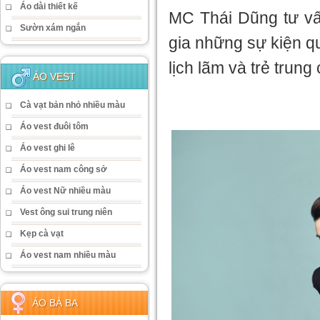
Áo dài thiết kế
MC Thái Dũng tư vấ
Sườn xám ngắn
gia những sự kiện q
lịch lãm và trẻ trun
ÁO VEST
Cà vạt bản nhỏ nhiều màu
Áo vest đuôi tôm
Áo vest ghi lê
Áo vest nam công sở
Áo vest Nữ nhiều màu
Vest ông sui trung niên
Kẹp cà vạt
Áo vest nam nhiều màu
ÁO BÀ BA