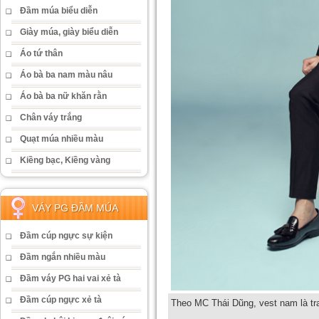
Đầm múa biểu diễn
Giày múa, giày biểu diễn
Áo tứ thân
Áo bà ba nam màu nâu
Áo bà ba nữ khăn rằn
Chân váy trắng
Quạt múa nhiều màu
Kiềng bạc, Kiềng vàng
VÁY PG ĐẦM MÚA
Đầm cúp ngực sự kiện
Đầm ngắn nhiều màu
Đầm váy PG hai vai xẻ tà
Đầm cúp ngực xẻ tà
Theo MC Thái Dũng, vest nam là tra