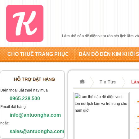
Làm thế nào để diện vest tôn nét lịch lãm và
CHO THUÊ TRANG PHỤC
BẢN ĐỒ ĐẾN KIM KHÔI 
HỖ TRỢ ĐẶT HÀNG
Tin Tức
Làm
Điện thoại đặt thuê hay mua
0965.238.500
Email đặt hàng:
info@antuongha.com
hoặc
sales@antuongha.com