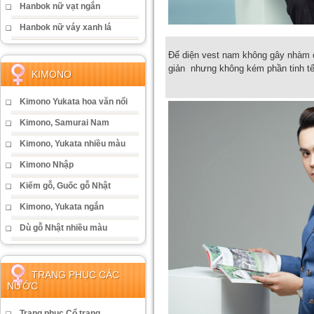
Hanbok nữ vạt ngắn
Hanbok nữ váy xanh lá
Để diện vest nam không gây nhàm 
giản nhưng không kém phần tinh t
KIMONO
Kimono Yukata hoa văn nổi
Kimono, Samurai Nam
Kimono, Yukata nhiều màu
Kimono Nhập
Kiếm gỗ, Guốc gỗ Nhật
Kimono, Yukata ngắn
Dù gỗ Nhật nhiều màu
TRANG PHỤC CÁC
NƯỚC
Trang phục Cổ trang