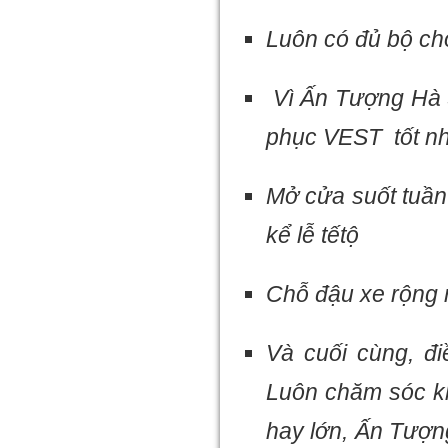
Luôn có đủ bộ ch
Vì Ấn Tượng Hà 
phục VEST
tốt n
Mở cửa suốt tuần
kể lễ tếtộ
Chỗ đậu xe rộng r
Và cuối cùng, đ
Luôn chăm sóc kh
hay lớn, Ấn Tượn