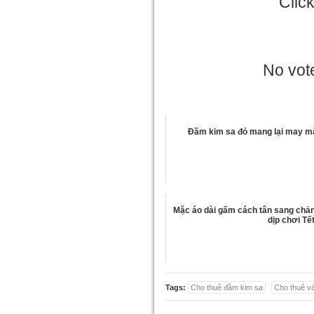
Clic
No vote
Đầm kim sa đỏ mang lại may m
Mặc áo dài gấm cách tân sang chản
dịp chơi Tế
Tags:
Cho thuê đầm kim sa
Cho thuê v