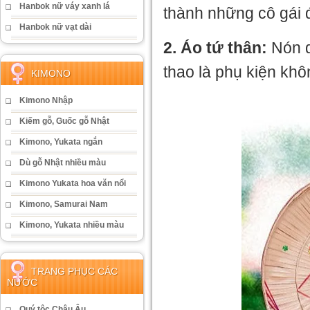
Hanbok nữ váy xanh lá
thành những cô gái 
Hanbok nữ vạt dài
2. Áo tứ thân:
Nón q
thao là phụ kiện khô
KIMONO
Kimono Nhập
Kiếm gỗ, Guốc gỗ Nhật
Kimono, Yukata ngắn
Dù gỗ Nhật nhiều màu
Kimono Yukata hoa văn nổi
Kimono, Samurai Nam
Kimono, Yukata nhiều màu
TRANG PHỤC CÁC
NƯỚC
Quý tộc Châu Âu