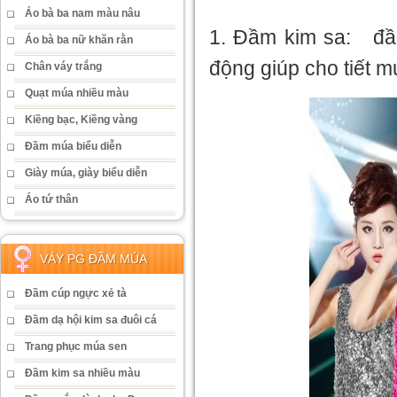
Áo bà ba nam màu nâu
1. Đầm kim sa: đầm
Áo bà ba nữ khăn rằn
động giúp cho tiết m
Chân váy trắng
Quạt múa nhiều màu
Kiềng bạc, Kiềng vàng
Đầm múa biểu diễn
Giày múa, giày biểu diễn
Áo tứ thân
VÁY PG ĐẦM MÚA
Đầm cúp ngực xẻ tà
Đầm dạ hội kim sa đuôi cá
Trang phục múa sen
Đầm kim sa nhiều màu