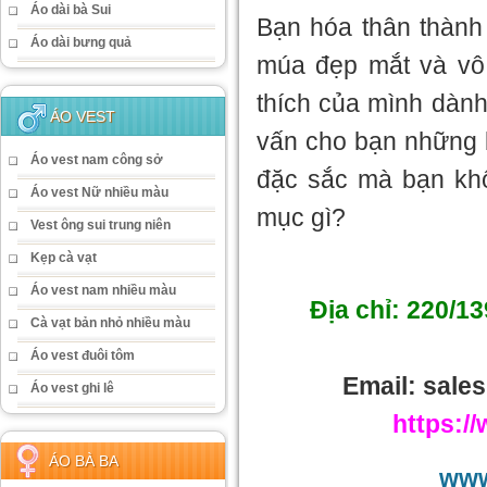
Áo dài bà Sui
Bạn hóa thân thành
Áo dài bưng quả
múa đẹp mắt và vô 
thích của mình dành
ÁO VEST
vấn cho bạn những 
Áo vest nam công sở
đặc sắc mà bạn khô
Áo vest Nữ nhiều màu
mục gì?
Vest ông sui trung niên
Kẹp cà vạt
Áo vest nam nhiều màu
Địa chỉ: 220/1
Cà vạt bản nhỏ nhiều màu
Áo vest đuôi tôm
Email: sal
Áo vest ghi lê
https:/
ÁO BÀ BA
www