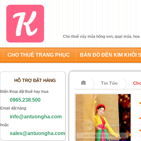
Cho thuê váy múa bông sen, quạt múa, hoa 
CHO THUÊ TRANG PHỤC
BẢN ĐỒ ĐẾN KIM KHÔI 
HỖ TRỢ ĐẶT HÀNG
Tin Tức
Cho
Điện thoại đặt thuê hay mua
0965.238.500
Email đặt hàng:
info@antuongha.com
hoặc
sales@antuongha.com