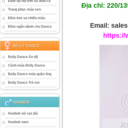
Đầm dạ hội kim sa đuôi cá
Địa chỉ: 220/1
Trang phục múa sen
Đầm kim sa nhiều màu
Email: sal
Đầm ngắn dành cho Dance
https:/
BELLY DANCE
Belly Dance Ấn độ
Cánh múa Belly Dance
Belly Dance múa quần ống
Belly Dance Trẻ em
HANBOK
Hanbok nữ vạt dài
Hanbok nam