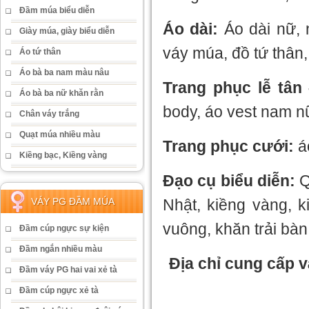
Đầm múa biểu diễn
Áo dài:
Áo dài nữ, n
Giày múa, giày biểu diễn
váy múa, đồ tứ thân,
Áo tứ thân
Áo bà ba nam màu nâu
Trang phục lễ tân
Áo bà ba nữ khăn rằn
body, áo vest nam n
Chân váy trắng
Quạt múa nhiều màu
Trang phục cưới:
áo
Kiềng bạc, Kiềng vàng
Đạo cụ biểu diễn:
Q
Nhật, kiềng vàng, k
VÁY PG ĐẦM MÚA
vuông, khăn trải bà
Đầm cúp ngực sự kiện
Đầm ngắn nhiều màu
Địa chỉ cung cấp v
Đầm váy PG hai vai xẻ tà
Đầm cúp ngực xẻ tà