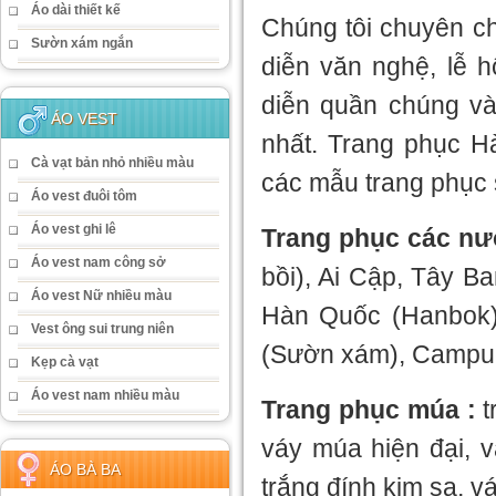
Áo dài thiết kế
Chúng tôi chuyên ch
Sườn xám ngắn
diễn văn nghệ, lễ h
diễn quần chúng và 
ÁO VEST
nhất. Trang phục H
Cà vạt bản nhỏ nhiều màu
các mẫu trang phục
Áo vest đuôi tôm
Áo vest ghi lê
Trang phục các nư
Áo vest nam công sở
bồi), Ai Cập, Tây B
Áo vest Nữ nhiều màu
Hàn Quốc (Hanbok)
Vest ông sui trung niên
(Sườn xám), Campuc
Kẹp cà vạt
Áo vest nam nhiều màu
Trang phục múa :
t
váy múa hiện đại, 
ÁO BÀ BA
trắng đính kim sa, 