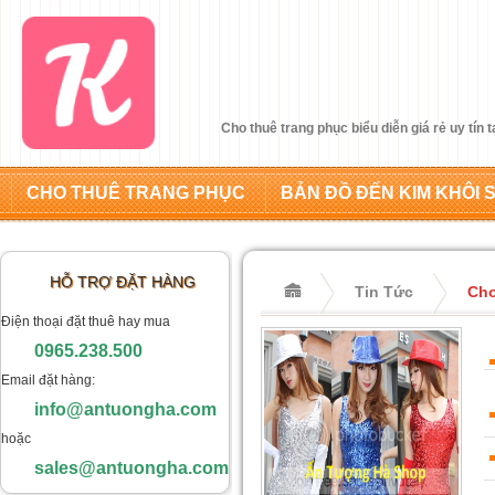
Cho thuê trang phục biểu diễn giá rẻ uy tín 
CHO THUÊ TRANG PHỤC
BẢN ĐỒ ĐẾN KIM KHÔI 
HỖ TRỢ ĐẶT HÀNG
Tin Tức
Cho
Điện thoại đặt thuê hay mua
0965.238.500
Email đặt hàng:
info@antuongha.com
hoặc
sales@antuongha.com