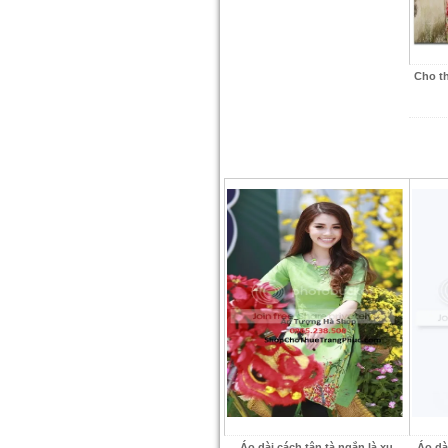
Cho t
Áo dài cách tân tà ngắn là xu
Áo dà