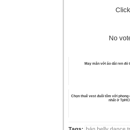
Clic
No vote
May mắn với áo dài ren đỏ 
Chọn thuê vest đuôi tôm với phong
nhất ở TpH
Tags:
bán belly dance t