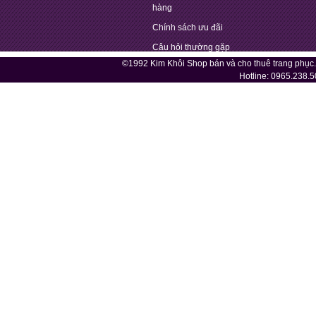
hàng
Chính sách ưu đãi
Câu hỏi thường gặp
©1992 Kim Khôi Shop bán và cho thuê trang phục
Hotline:
0965.238.5