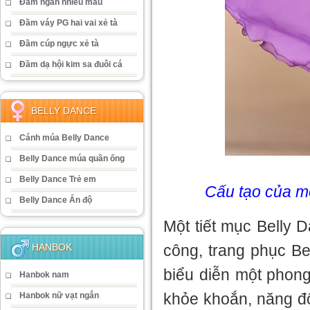
Đầm ngắn nhiều màu
Đầm váy PG hai vai xẻ tà
Đầm cúp ngực xẻ tà
Đầm dạ hội kim sa đuôi cá
BELLY DANCE
Cánh múa Belly Dance
Belly Dance múa quần ống
Belly Dance Trẻ em
Cấu tạo của m
Belly Dance Ấn độ
Một tiết mục Belly 
công, trang phục B
HANBOK
biểu diễn một phon
Hanbok nam
khỏe khoắn, năng độ
Hanbok nữ vạt ngắn