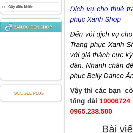
Gậy điều khiển
Dịch vụ cho thuê t
phục Xanh Shop
BẢN ĐỒ ĐẾN SHOP
Đến với dịch vụ cho
Trang phục Xanh S
với giá thành cực k
dẫn. Nhanh chân đế
phục Belly Dance Ấn
Vậy thì các bạn c
GOOGLE PLUS
tổng đài
19006724
0965.238.500
Bài vi