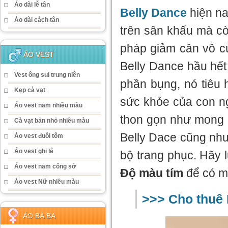
Áo dài lễ tân
Belly Dance
hiện na
Áo dài cách tân
trên sân khấu mà c
pháp giảm cân vô cù
ÁO VEST
Belly Dance hầu hết 
Vest ông sui trung niên
phần bụng, nó tiêu h
Kẹp cà vạt
sức khỏe của con ng
Áo vest nam nhiều màu
thon gọn như mong 
Cà vạt bản nhỏ nhiều màu
Belly Dace cũng như
Áo vest đuôi tôm
Áo vest ghi lê
bộ trang phục. Hãy 
Áo vest nam công sở
Độ màu tím
để có mộ
Áo vest Nữ nhiều màu
>>> Cho thuê 
ÁO BÀ BA