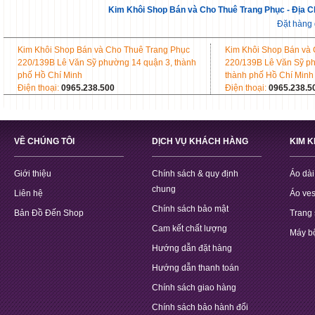
Kim Khôi Shop Bán và Cho Thuê Trang Phục - Địa C
Đặt hàng
Kim Khôi Shop Bán và Cho Thuê Trang Phục
Kim Khôi Shop Bán và
220/139B Lê Văn Sỹ phường 14 quận 3, thành
220/139B Lê Văn Sỹ p
phố Hồ Chí Minh
thành phố Hồ Chí Minh
Điện thoại:
0965.238.500
Điện thoại:
0965.238.5
VỀ CHÚNG TÔI
DỊCH VỤ KHÁCH HÀNG
KIM 
Giới thiệu
Chính sách & quy định
Áo dài
chung
Liên hệ
Áo ves
Chính sách bảo mật
Bản Đồ Đến Shop
Trang 
Cam kết chất lượng
Máy b
Hướng dẫn đặt hàng
Hướng dẫn thanh toán
Chính sách giao hàng
Chính sách bảo hành đổi