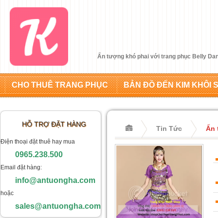
Ấn tượng khó phai với trang phục Belly D
CHO THUÊ TRANG PHỤC
BẢN ĐỒ ĐẾN KIM KHÔI 
HỖ TRỢ ĐẶT HÀNG
Tin Tức
Ấn 
Điện thoại đặt thuê hay mua
0965.238.500
Email đặt hàng:
info@antuongha.com
hoặc
sales@antuongha.com