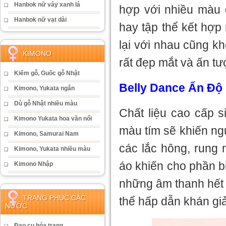
Hanbok nữ váy xanh lá
hợp với nhiều màu d
Hanbok nữ vạt dài
hay tập thể kết hợp
lại với nhau cũng k
KIMONO
rất đẹp mắt và ấn tư
Kiếm gỗ, Guốc gỗ Nhật
Belly Dance Ấn Độ
Kimono, Yukata ngắn
Dù gỗ Nhật nhiều màu
Chất liệu cao cấp 
Kimono Yukata hoa văn nổi
màu tím sẽ khiến ng
Kimono, Samurai Nam
các lắc hông, rung 
Kimono, Yukata nhiều màu
áo khiến cho phần b
Kimono Nhập
những âm thanh hết 
TRANG PHỤC CÁC
thể hấp dẫn khán giả
NƯỚC
Đạo cụ hóa trang