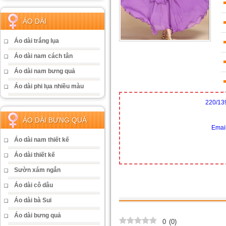
ÁO DÀI
Áo dài trắng lụa
Áo dài nam cách tân
Áo dài nam bưng quả
Áo dài phi lụa nhiều màu
220/13
ÁO DÀI BƯNG QUẢ
Emai
Áo dài nam thiết kế
Áo dài thiết kế
Sườn xám ngắn
Áo dài cô dâu
Áo dài bà Sui
Áo dài bưng quả
0
(
0
)