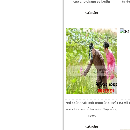
cáp cho chàng vui xuân
âu đẹ
Giá bán:
Nhí nhảnh với mốt chụp ảnh cưới
Hà Hồ 
với chiếc áo bà ba miền Tây sông
nước
Giá bán: