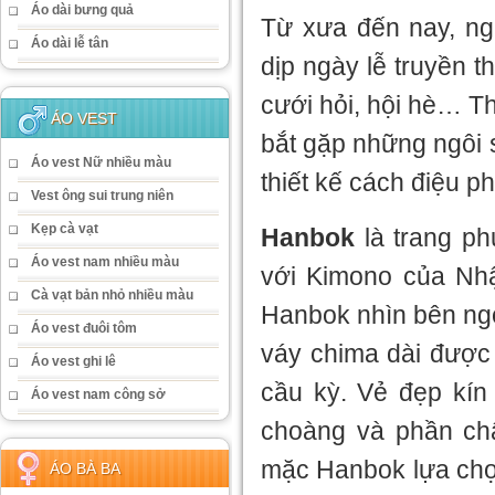
Áo dài bưng quả
Từ xưa đến nay, n
Áo dài lễ tân
dịp ngày lễ truyền 
cưới hỏi, hội hè… T
ÁO VEST
bắt gặp những ngôi 
Áo vest Nữ nhiều màu
thiết kế cách điệu p
Vest ông sui trung niên
Kẹp cà vạt
Hanbok
là trang ph
Áo vest nam nhiều màu
với Kimono của Nhậ
Cà vạt bản nhỏ nhiều màu
Hanbok nhìn bên ngo
Áo vest đuôi tôm
váy chima dài được 
Áo vest ghi lê
cầu kỳ. Vẻ đẹp kín
Áo vest nam công sở
choàng và phần ch
mặc Hanbok lựa chọn
ÁO BÀ BA