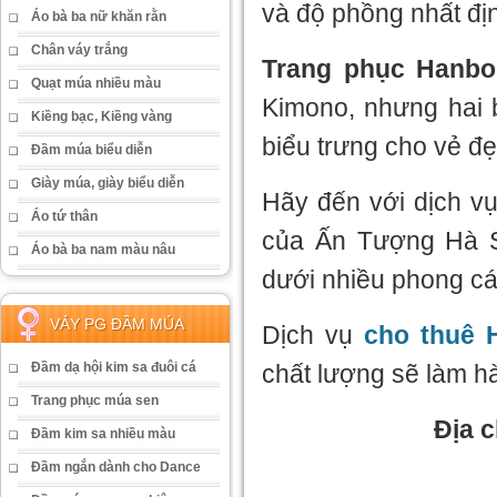
và độ phồng nhất đị
Áo bà ba nữ khăn rằn
Chân váy trắng
Trang phục Hanbo
Quạt múa nhiều màu
Kimono, nhưng hai 
Kiềng bạc, Kiềng vàng
biểu trưng cho vẻ đ
Đầm múa biểu diễn
Giày múa, giày biểu diễn
Hãy đến với dịch v
Áo tứ thân
của Ấn Tượng Hà S
Áo bà ba nam màu nâu
dưới nhiều phong c
VÁY PG ĐẦM MÚA
Dịch vụ
cho thuê 
chất lượng sẽ làm hà
Đầm dạ hội kim sa đuôi cá
Trang phục múa sen
Địa 
Đầm kim sa nhiều màu
Đầm ngắn dành cho Dance