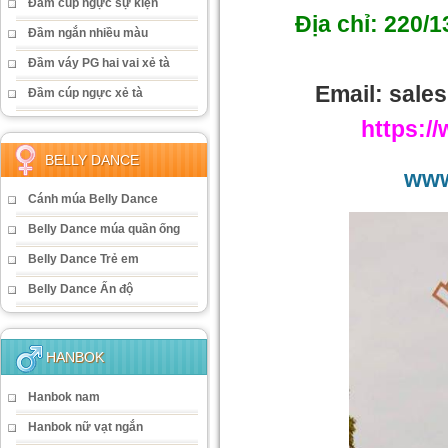
Đầm cúp ngực sự kiện
Địa chỉ: 220
Đầm ngắn nhiều màu
Đầm váy PG hai vai xẻ tà
Email: sal
Đầm cúp ngực xẻ tà
https:/
BELLY DANCE
www
Cánh múa Belly Dance
Belly Dance múa quần ống
Belly Dance Trẻ em
Belly Dance Ấn độ
HANBOK
Hanbok nam
Hanbok nữ vạt ngắn