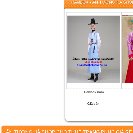
HANBOK - ẤN TƯỢNG HÀ SHOP
Hanbok nam
Giá bán:
ẤN TƯỢNG HÀ SHOP CHO THUÊ TRANG PHỤC GIÁ RẺ