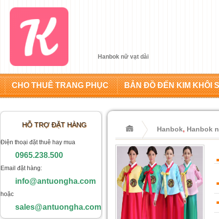
Hanbok nữ vạt dài
CHO THUÊ TRANG PHỤC
BẢN ĐỒ ĐẾN KIM KHÔI 
HỖ TRỢ ĐẶT HÀNG
Hanbok
,
Hanbok n
Điện thoại đặt thuê hay mua
0965.238.500
Email đặt hàng:
info@antuongha.com
hoặc
sales@antuongha.com