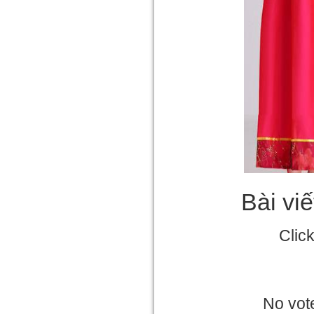
Bài vi
Clic
No vote