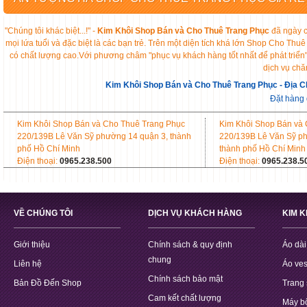
"Chúng tôi khác biệt...!" -
Kim Khôi Shop Bán và Cho Thuê Trang Phục
đã ngày c
mọi lứa tuổi và đặc biệt là các bạn trẻ. Trên một diện tích khá lớn Shop Cho 
có chất lượng cao.Với phương châm "phục vụ khách hàng tốt nhất để phát triển
dịch vụ chă
Kim Khôi Shop Bán và Cho Thuê Trang Phục - Địa C
Đặt hàng
Kim Khôi Shop Bán và Cho Thuê Trang Phục
Kim Khôi Shop Bán và
220/139B Lê Văn Sỹ phường 14 quận 3, thành
220/139B Lê Văn Sỹ p
phố Hồ Chí Minh
thành phố Hồ Chí Minh
Điện thoại:
0965.238.500
Điện thoại:
0965.238.5
VỀ CHÚNG TÔI
DỊCH VỤ KHÁCH HÀNG
KIM 
Giới thiệu
Chính sách & quy định
Áo dài
chung
Liên hệ
Áo ves
Chính sách bảo mật
Bản Đồ Đến Shop
Trang 
Cam kết chất lượng
Máy b