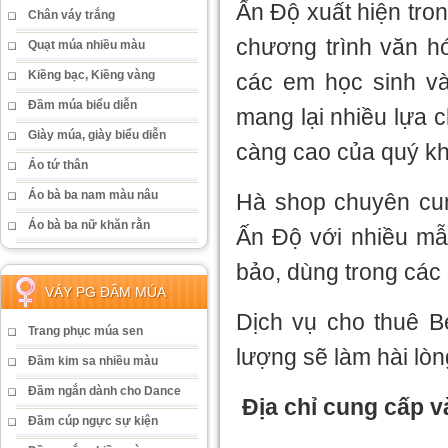
Ấn Độ xuất hiện tro
Chân váy trắng
chương trình văn hó
Quạt múa nhiều màu
Kiềng bạc, Kiềng vàng
các em học sinh v
Đầm múa biểu diễn
mang lại nhiều lựa 
Giày múa, giày biểu diễn
càng cao của quý k
Áo tứ thân
Áo bà ba nam màu nâu
Hà shop chuyên cun
Áo bà ba nữ khăn rằn
Ấn Độ với nhiều mẫ
bảo, dùng trong các s
VÁY PG ĐẦM MÚA
Dịch vụ cho thuê B
Trang phục múa sen
lượng sẽ làm hài lò
Đầm kim sa nhiều màu
Đầm ngắn dành cho Dance
Địa chỉ cung cấp 
Đầm cúp ngực sự kiện