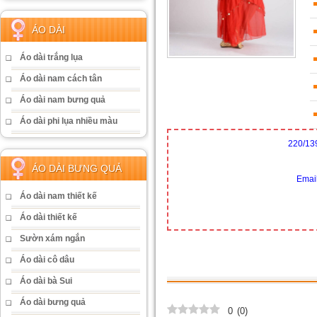
ÁO DÀI
Áo dài trắng lụa
Áo dài nam cách tân
Áo dài nam bưng quả
Áo dài phi lụa nhiều màu
220/13
ÁO DÀI BƯNG QUẢ
Emai
Áo dài nam thiết kế
Áo dài thiết kế
Sườn xám ngắn
Áo dài cô dâu
Áo dài bà Sui
Áo dài bưng quả
0
(
0
)