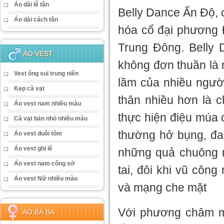
Áo dài lễ tân
Belly Dance Ấn Độ, 
Áo dài cách tân
hóa cổ đại phương Đ
Trung Đông. Belly 
ÁO VEST
không đơn thuần là m
Vest ông sui trung niên
lầm của nhiều ngườ
Kẹp cà vạt
thân nhiều hơn là 
Áo vest nam nhiều màu
thực hiện điệu múa 
Cà vạt bản nhỏ nhiều màu
thường hở bụng, đa 
Áo vest đuôi tôm
Áo vest ghi lê
những quả chuông n
Áo vest nam công sở
tai, đôi khi vũ côn
Áo vest Nữ nhiều màu
và mạng che mặt
Với phương châm m
ÁO BÀ BA