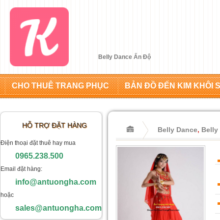
Belly Dance Ấn Độ
CHO THUÊ TRANG PHỤC
BẢN ĐỒ ĐẾN KIM KHÔI 
HỖ TRỢ ĐẶT HÀNG
Belly Dance
,
Belly
Điện thoại đặt thuê hay mua
0965.238.500
Email đặt hàng:
info@antuongha.com
hoặc
sales@antuongha.com