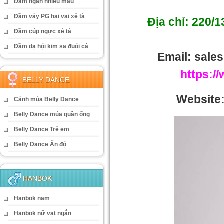
Đầm ngắn nhiều màu
Đầm váy PG hai vai xẻ tà
Địa chỉ:
220/1
Đầm cúp ngực xẻ tà
Đầm dạ hội kim sa đuôi cá
Email: sal
https:/
BELLY DANCE
Website
Cánh múa Belly Dance
Belly Dance múa quần ống
Belly Dance Trẻ em
Belly Dance Ấn độ
HANBOK
Hanbok nam
Hanbok nữ vạt ngắn