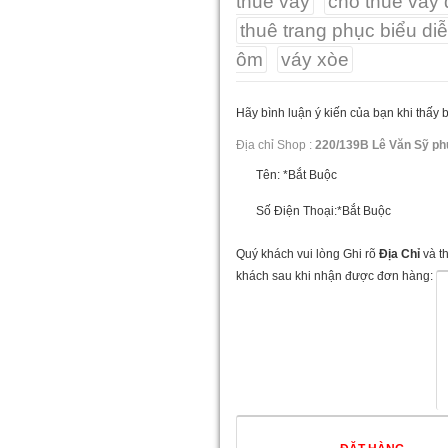
thue vay
cho thuê váy
thuê trang phục biểu di
ôm
váy xòe
Hãy bình luận ý kiến của bạn khi thấy 
Địa chỉ Shop :
220/139B Lê Văn Sỹ ph
Tên:
*Bắt Buộc
Số Điện Thoại:
*Bắt Buộc
Quý khách vui lòng Ghi rõ
Địa Chỉ
và t
khách sau khi nhận được đơn hàng: