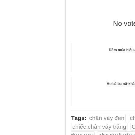
No vote
Đầm múa biểu 
Áo bà ba nữ khă
Tags:
chân váy đen
c
chiếc chân váy trắng
C