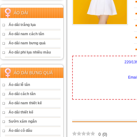
ÁO DÀI
Áo dài trắng lụa
Áo dài nam cách tân
Áo dài nam bưng quả
Áo dài phi lụa nhiều màu
220/13
ÁO DÀI BƯNG QUẢ
Emai
Áo dài lễ tân
Áo dài cách tân
Áo dài nam thiết kế
Áo dài thiết kế
Sườn xám ngắn
Áo dài cô dâu
0
(
0
)