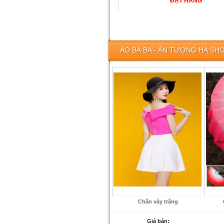
ÁO BÀ BA - ẤN TƯỢNG HÀ SHO
Chân váy trắng
Giá bán: