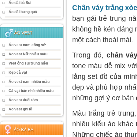
Áo dài bà Sui
Chân váy trắng xò
Áo dài bưng quả
bạn gái trẻ trung n
không hề kén dáng n
ÁO VEST
một cách thoải mái.
Áo vest nam công sở
Trong đó,
chân váy
Áo vest Nữ nhiều màu
Vest ông sui trung niên
tone màu dễ mix vớ
Kẹp cà vạt
lắng set đồ của mì
Áo vest nam nhiều màu
đẹp và phù hợp nhất
Cà vạt bản nhỏ nhiều màu
những gợi ý cơ bản 
Áo vest đuôi tôm
Áo vest ghi lê
Màu trắng trẻ trung,
nhiều kiểu áo khác
ÁO BÀ BA
Những chiếc áo thu