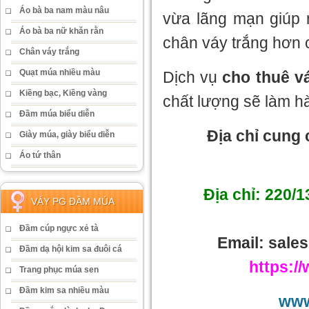
Áo bà ba nam màu nâu
vừa lãng mạn giúp 
Áo bà ba nữ khăn rằn
chân váy trắng hơn 
Chân váy trắng
Quạt múa nhiều màu
Dịch vụ
cho thuê v
Kiềng bạc, Kiềng vàng
chất lượng sẽ làm hà
Đầm múa biểu diễn
Địa chỉ cung 
Giày múa, giày biểu diễn
Áo tứ thân
Địa chỉ:
220/1
VÁY PG ĐẦM MÚA
Đầm cúp ngực xẻ tà
Email: sal
Đầm dạ hội kim sa đuôi cá
https:/
Trang phục múa sen
Đầm kim sa nhiều màu
www