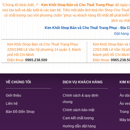
"Chúng tôi khác biệt...!" -
Kim Khôi Shop Bán và Cho Thuê Trang Phục
đã ngày c
mọi lứa tuổi và đặc biệt là các bạn trẻ. Trên một diện tích khá lớn Shop Cho 
có chất lượng cao.Với phương châm "phục vụ khách hàng tốt nhất để phát triển
dịch vụ chă
Kim Khôi Shop Bán và Cho Thuê Trang Phục - Địa C
Đặt hàng
Kim Khôi Shop Bán và Cho Thuê Trang Phục
Kim Khôi Shop Bán và
220/139B Lê Văn Sỹ phường 14 quận 3, thành
220/139B Lê Văn Sỹ p
phố Hồ Chí Minh
thành phố Hồ Chí Minh
Điện thoại:
0965.238.500
Điện thoại:
0965.238.5
VỀ CHÚNG TÔI
DỊCH VỤ KHÁCH HÀNG
KIM 
Giới thiệu
Chính sách & quy định
Áo dài
chung
Liên hệ
Áo ves
Chính sách bảo mật
Bản Đồ Đến Shop
Trang 
Cam kết chất lượng
Máy b
Hướng dẫn đặt hàng