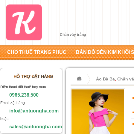
Chân váy trắng
CHO THUÊ TRANG PHỤC
BẢN ĐỒ ĐẾN KIM KHÔI 
HỖ TRỢ ĐẶT HÀNG
Áo Bà Ba
,
Chân vá
Điện thoại đặt thuê hay mua
0965.238.500
Email đặt hàng:
info@antuongha.com
hoặc
sales@antuongha.com