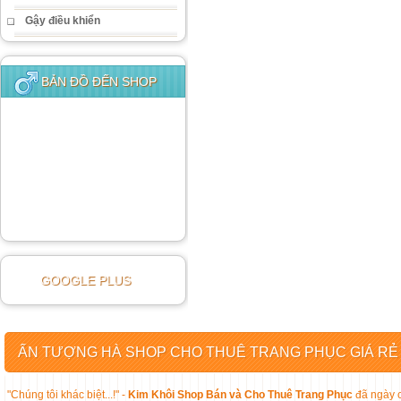
Gậy điều khiển
BẢN ĐỒ ĐẾN SHOP
GOOGLE PLUS
ẤN TƯỢNG HÀ SHOP CHO THUÊ TRANG PHỤC GIÁ RẺ
"Chúng tôi khác biệt...!" -
Kim Khôi Shop Bán và Cho Thuê Trang Phục
đã ngày c