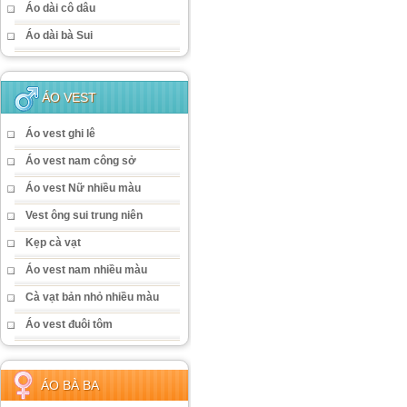
Áo dài cô dâu
Áo dài bà Sui
ÁO VEST
Áo vest ghi lê
Áo vest nam công sở
Áo vest Nữ nhiều màu
Vest ông sui trung niên
Kẹp cà vạt
Áo vest nam nhiều màu
Cà vạt bản nhỏ nhiều màu
Áo vest đuôi tôm
ÁO BÀ BA