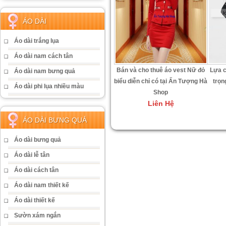
ÁO DÀI
Áo dài trắng lụa
Áo dài nam cách tân
Bán và cho thuê áo vest Nữ đỏ
Lựa c
Áo dài nam bưng quả
biểu diễn chỉ có tại Ấn Tượng Hà
trọn
Áo dài phi lụa nhiều màu
Shop
Liên Hệ
ÁO DÀI BƯNG QUẢ
Áo dài bưng quả
Áo dài lễ tân
Áo dài cách tân
Áo dài nam thiết kế
Áo dài thiết kế
Sườn xám ngắn