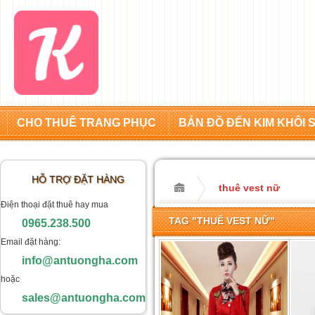
CHO THUÊ TRANG PHỤC
BẢN ĐỒ ĐẾN KIM KHÔI 
HỖ TRỢ ĐẶT HÀNG
thuê vest nữ
Điện thoại đặt thuê hay mua
TAG "THUÊ VEST NỮ"
0965.238.500
Email đặt hàng:
info@antuongha.com
hoặc
sales@antuongha.com