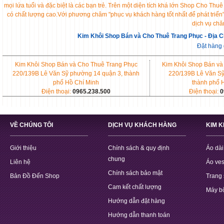
mọi lứa tuổi và đặc biệt là các bạn trẻ. Trên một diện tích khá lớn Shop Cho 
có chất lượng cao.Với phương châm "phục vụ khách hàng tốt nhất để phát triển
dịch vụ chă
Kim Khôi Shop Bán và Cho Thuê Trang Phục - Địa C
Đặt hàng
Kim Khôi Shop Bán và Cho Thuê Trang Phục
Kim Khôi Shop Bán và
220/139B Lê Văn Sỹ phường 14 quận 3, thành
220/139B Lê Văn Sỹ
phố Hồ Chí Minh
thành phố 
Điện thoại:
0965.238.500
Điện thoại:
0
VỀ CHÚNG TÔI
DỊCH VỤ KHÁCH HÀNG
KIM 
Giới thiệu
Chính sách & quy định
Áo dài
chung
Liên hệ
Áo ves
Chính sách bảo mật
Bản Đồ Đến Shop
Trang 
Cam kết chất lượng
Máy b
Hướng dẫn đặt hàng
Hướng dẫn thanh toán