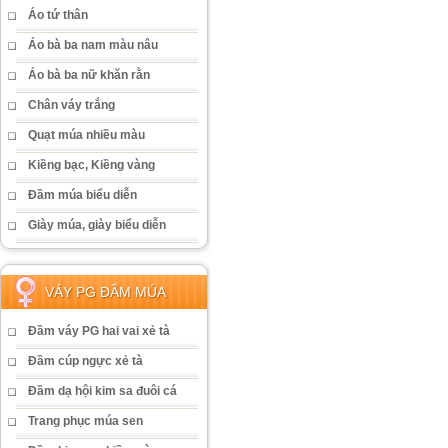
Áo tứ thân
Áo bà ba nam màu nâu
Áo bà ba nữ khăn rằn
Chân váy trắng
Quạt múa nhiều màu
Kiềng bạc, Kiềng vàng
Đầm múa biểu diễn
Giày múa, giày biểu diễn
VÁY PG ĐẦM MÚA
Đầm váy PG hai vai xẻ tà
Đầm cúp ngực xẻ tà
Đầm dạ hội kim sa đuôi cá
Trang phục múa sen