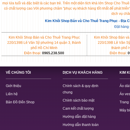
mọi lứa tuổi và đặc biệt là các bạn trẻ. Trên một diện tích khá lớn Shop Cho 
có chất lượng cao.Với phương châm "phục vụ khách hàng tốt nhất để phát triển
dịch vụ chă
Kim Khôi Shop Bán và Cho Thuê Trang Phục - Địa C
Đặt hàng
Kim Khôi Shop Bán và Cho Thuê Trang Phục
Kim Khôi Shop Bán và
220/139B Lê Văn Sỹ phường 14 quận 3, thành
220/139B Lê Văn Sỹ
phố Hồ Chí Minh
thành phố 
Điện thoại:
0965.238.500
Điện thoại:
0
VỀ CHÚNG TÔI
DỊCH VỤ KHÁCH HÀNG
KIM 
Giới thiệu
Chính sách & quy định
Áo dài
chung
Liên hệ
Áo ves
Chính sách bảo mật
Bản Đồ Đến Shop
Trang 
Cam kết chất lượng
Máy b
Hướng dẫn đặt hàng
Hướng dẫn thanh toán