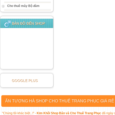
Cho thuê máy Bộ đàm
BẢN ĐỒ ĐẾN SHOP
GOOGLE PLUS
ẤN TƯỢNG HÀ SHOP CHO THUÊ TRANG PHỤC GIÁ RẺ
"Chúng tôi khác biệt...!" -
Kim Khôi Shop Bán và Cho Thuê Trang Phục
đã ngày c