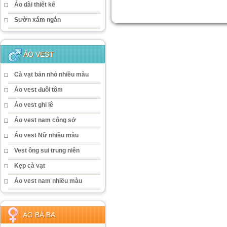
Áo dài thiết kế
Sườn xám ngắn
ÁO VEST
Cà vạt bản nhỏ nhiều màu
Áo vest đuôi tôm
Áo vest ghi lê
Áo vest nam công sở
Áo vest Nữ nhiều màu
Vest ông sui trung niên
Kẹp cà vạt
Áo vest nam nhiều màu
ÁO BÀ BA