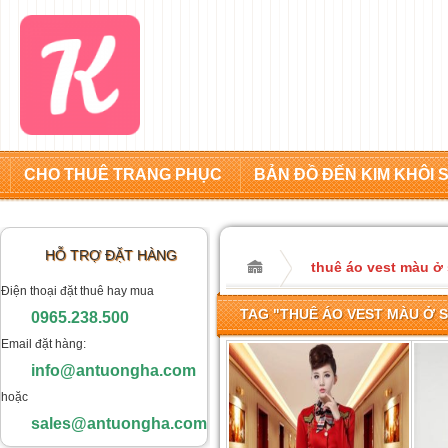
CHO THUÊ TRANG PHỤC
BẢN ĐỒ ĐẾN KIM KHÔI 
HỖ TRỢ ĐẶT HÀNG
thuê áo vest màu ở 
Điện thoại đặt thuê hay mua
TAG "THUÊ ÁO VEST MÀU Ở S
0965.238.500
Email đặt hàng:
info@antuongha.com
hoặc
sales@antuongha.com