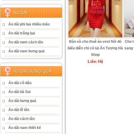
ÁO DÀI
Áo dài phi lụa nhiều màu
Áo dài trắng lụa
Bán và cho thuê áo vest Nữ đỏ
Cho t
Áo dài nam cách tân
biểu diễn chỉ có tại Ấn Tượng Hà
sang 
Áo dài nam bưng quả
Shop
Liên Hệ
ÁO DÀI BƯNG QUẢ
Áo dài cô dâu
Áo dài bà Sui
Áo dài bưng quả
Áo dài lễ tân
Áo dài cách tân
Áo dài nam thiết kế