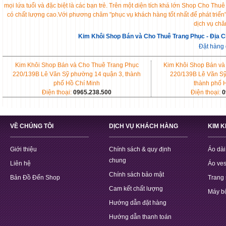
mọi lứa tuổi và đặc biệt là các bạn trẻ. Trên một diện tích khá lớn Shop Cho 
có chất lượng cao.Với phương châm "phục vụ khách hàng tốt nhất để phát triển
dịch vụ chă
Kim Khôi Shop Bán và Cho Thuê Trang Phục - Địa C
Đặt hàng
Kim Khôi Shop Bán và Cho Thuê Trang Phục
Kim Khôi Shop Bán và
220/139B Lê Văn Sỹ phường 14 quận 3, thành
220/139B Lê Văn Sỹ
phố Hồ Chí Minh
thành phố 
Điện thoại:
0965.238.500
Điện thoại:
0
VỀ CHÚNG TÔI
DỊCH VỤ KHÁCH HÀNG
KIM 
Giới thiệu
Chính sách & quy định
Áo dài
chung
Liên hệ
Áo ves
Chính sách bảo mật
Bản Đồ Đến Shop
Trang 
Cam kết chất lượng
Máy b
Hướng dẫn đặt hàng
Hướng dẫn thanh toán