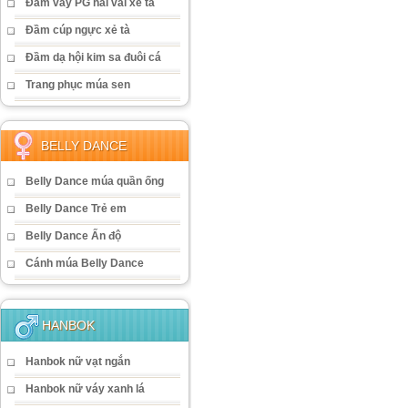
Đầm váy PG hai vai xẻ tà
Đầm cúp ngực xẻ tà
Đầm dạ hội kim sa đuôi cá
Trang phục múa sen
BELLY DANCE
Belly Dance múa quần ống
Belly Dance Trẻ em
Belly Dance Ấn độ
Cánh múa Belly Dance
HANBOK
Hanbok nữ vạt ngắn
Hanbok nữ váy xanh lá