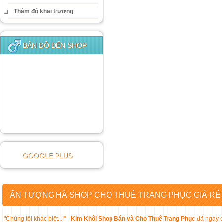
Thảm đỏ khai trương
BẢN ĐỒ ĐẾN SHOP
GOOGLE PLUS
ẤN TƯỢNG HÀ SHOP CHO THUÊ TRANG PHỤC GIÁ RẺ
"Chúng tôi khác biệt...!" -
Kim Khôi Shop Bán và Cho Thuê Trang Phục
đã ngày c