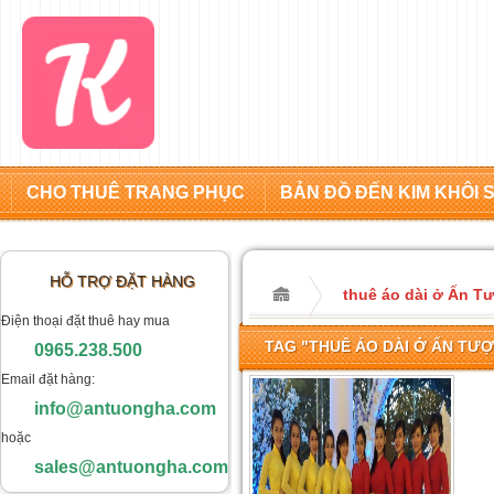
CHO THUÊ TRANG PHỤC
BẢN ĐỒ ĐẾN KIM KHÔI 
HỖ TRỢ ĐẶT HÀNG
thuê áo dài ở Ấn T
Điện thoại đặt thuê hay mua
TAG "THUÊ ÁO DÀI Ở ẤN TƯ
0965.238.500
Email đặt hàng:
info@antuongha.com
hoặc
sales@antuongha.com