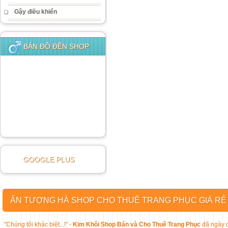
Gậy điều khiển
BẢN ĐỒ ĐẾN SHOP
GOOGLE PLUS
ẤN TƯỢNG HÀ SHOP CHO THUÊ TRANG PHỤC GIÁ RẺ
"Chúng tôi khác biệt...!" -
Kim Khôi Shop Bán và Cho Thuê Trang Phục
đã ngày c