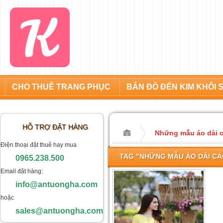
CHO THUÊ TRANG PHỤC
BẢN ĐỒ ĐẾN KIM KHÔI 
HỖ TRỢ ĐẶT HÀNG
Những mẫu áo dài c
Điện thoại đặt thuê hay mua
TAG "NHỮNG MẪU ÁO DÀI CÁ
0965.238.500
Email đặt hàng:
info@antuongha.com
hoặc
sales@antuongha.com