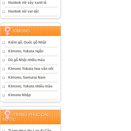
Hanbok nữ váy xanh lá
Hanbok nữ vạt dài
KIMONO
Kiếm gỗ, Guốc gỗ Nhật
Kimono, Yukata ngắn
Dù gỗ Nhật nhiều màu
Kimono Yukata hoa văn nổi
Kimono, Samurai Nam
Kimono, Yukata nhiều màu
Kimono Nhập
TRANG PHỤC CÁC
NƯỚC
Trang phục Hy Lạp Ai Cập