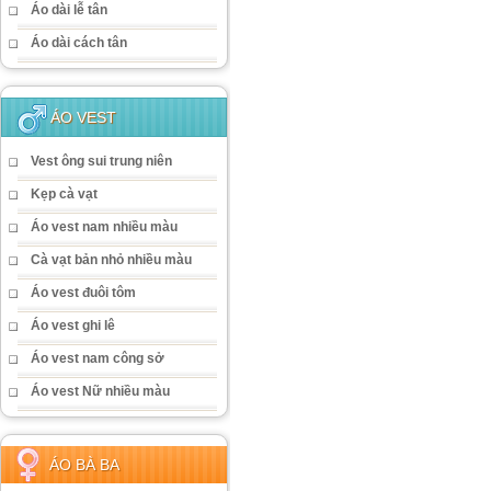
Áo dài lễ tân
Áo dài cách tân
ÁO VEST
Vest ông sui trung niên
Kẹp cà vạt
Áo vest nam nhiều màu
Cà vạt bản nhỏ nhiều màu
Áo vest đuôi tôm
Áo vest ghi lê
Áo vest nam công sở
Áo vest Nữ nhiều màu
ÁO BÀ BA