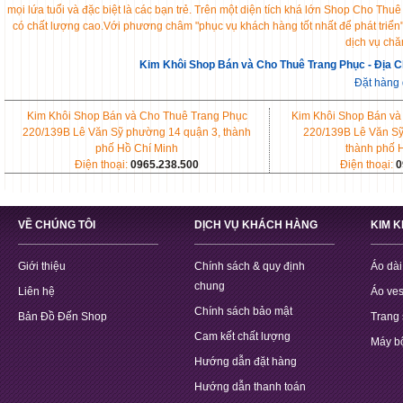
mọi lứa tuổi và đặc biệt là các bạn trẻ. Trên một diện tích khá lớn Shop Cho 
có chất lượng cao.Với phương châm "phục vụ khách hàng tốt nhất để phát triển
dịch vụ chă
Kim Khôi Shop Bán và Cho Thuê Trang Phục - Địa C
Đặt hàng
Kim Khôi Shop Bán và Cho Thuê Trang Phục
Kim Khôi Shop Bán và
220/139B Lê Văn Sỹ phường 14 quận 3, thành
220/139B Lê Văn Sỹ
phố Hồ Chí Minh
thành phố 
Điện thoại:
0965.238.500
Điện thoại:
0
VỀ CHÚNG TÔI
DỊCH VỤ KHÁCH HÀNG
KIM 
Giới thiệu
Chính sách & quy định
Áo dài
chung
Liên hệ
Áo ves
Chính sách bảo mật
Bản Đồ Đến Shop
Trang 
Cam kết chất lượng
Máy b
Hướng dẫn đặt hàng
Hướng dẫn thanh toán