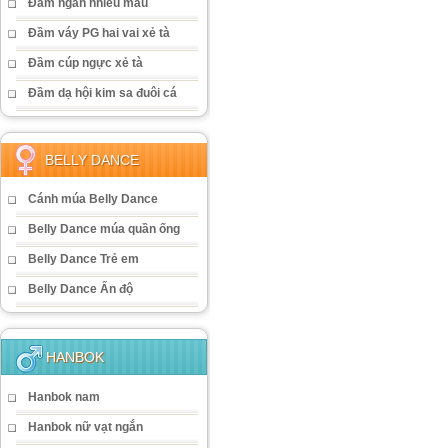
Đầm ngắn nhiều màu
Đầm váy PG hai vai xẻ tà
Đầm cúp ngực xẻ tà
Đầm dạ hội kim sa đuôi cá
BELLY DANCE
Cánh múa Belly Dance
Belly Dance múa quần ống
Belly Dance Trẻ em
Belly Dance Ấn độ
HANBOK
Hanbok nam
Hanbok nữ vạt ngắn