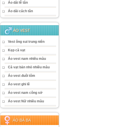
Áo dài lễ tân
Áo dài cách tân
ÁO VEST
Vest ông sui trung niên
Kẹp cà vạt
Áo vest nam nhiều màu
Cà vạt bản nhỏ nhiều màu
Áo vest đuôi tôm
Áo vest ghi lê
Áo vest nam công sở
Áo vest Nữ nhiều màu
ÁO BÀ BA