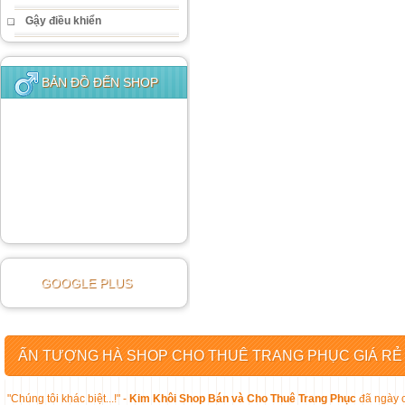
Gậy điều khiển
BẢN ĐỒ ĐẾN SHOP
GOOGLE PLUS
ẤN TƯỢNG HÀ SHOP CHO THUÊ TRANG PHỤC GIÁ RẺ
"Chúng tôi khác biệt...!" -
Kim Khôi Shop Bán và Cho Thuê Trang Phục
đã ngày c