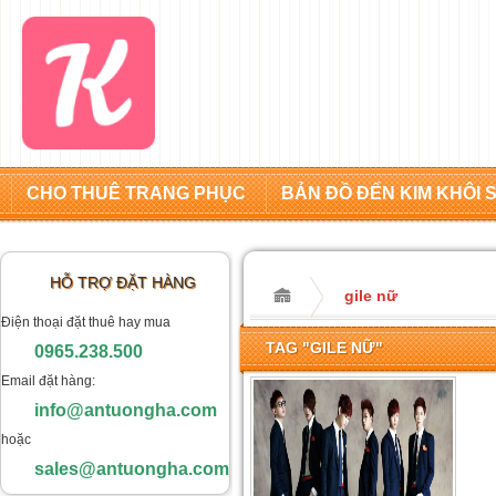
CHO THUÊ TRANG PHỤC
BẢN ĐỒ ĐẾN KIM KHÔI 
HỖ TRỢ ĐẶT HÀNG
gile nữ
Điện thoại đặt thuê hay mua
TAG "GILE NỮ"
0965.238.500
Email đặt hàng:
info@antuongha.com
hoặc
sales@antuongha.com