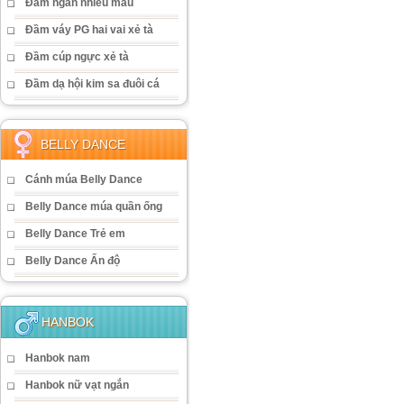
Đầm ngắn nhiều màu
Đầm váy PG hai vai xẻ tà
Đầm cúp ngực xẻ tà
Đầm dạ hội kim sa đuôi cá
BELLY DANCE
Cánh múa Belly Dance
Belly Dance múa quần ống
Belly Dance Trẻ em
Belly Dance Ấn độ
HANBOK
Hanbok nam
Hanbok nữ vạt ngắn