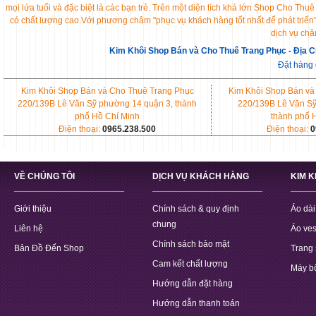
mọi lứa tuổi và đặc biệt là các bạn trẻ. Trên một diện tích khá lớn Shop Cho 
có chất lượng cao.Với phương châm "phục vụ khách hàng tốt nhất để phát triển
dịch vụ chă
Kim Khôi Shop Bán và Cho Thuê Trang Phục - Địa C
Đặt hàng
Kim Khôi Shop Bán và Cho Thuê Trang Phục
Kim Khôi Shop Bán và
220/139B Lê Văn Sỹ phường 14 quận 3, thành
220/139B Lê Văn Sỹ
phố Hồ Chí Minh
thành phố 
Điện thoại:
0965.238.500
Điện thoại:
0
VỀ CHÚNG TÔI
DỊCH VỤ KHÁCH HÀNG
KIM 
Giới thiệu
Chính sách & quy định
Áo dài
chung
Liên hệ
Áo ves
Chính sách bảo mật
Bản Đồ Đến Shop
Trang 
Cam kết chất lượng
Máy b
Hướng dẫn đặt hàng
Hướng dẫn thanh toán