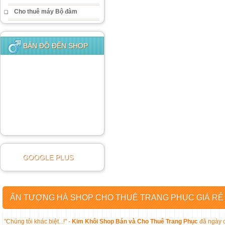
Cho thuê máy Bộ đàm
BẢN ĐỒ ĐẾN SHOP
GOOGLE PLUS
ẤN TƯỢNG HÀ SHOP CHO THUÊ TRANG PHỤC GIÁ RẺ
"Chúng tôi khác biệt...!" -
Kim Khôi Shop Bán và Cho Thuê Trang Phục
đã ngày c