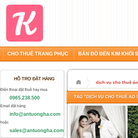
CHO THUÊ TRANG PHỤC
BẢN ĐỒ ĐẾN KIM KHÔI 
HỖ TRỢ ĐẶT HÀNG
dịch vụ cho thuê á
Điện thoại đặt thuê hay mua
TAG "DỊCH VỤ CHO THUÊ ÁO 
0965.238.500
Email đặt hàng:
info@antuongha.com
hoặc
sales@antuongha.com