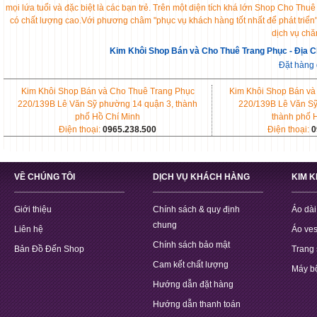
mọi lứa tuổi và đặc biệt là các bạn trẻ. Trên một diện tích khá lớn Shop Cho 
có chất lượng cao.Với phương châm "phục vụ khách hàng tốt nhất để phát triển
dịch vụ chă
Kim Khôi Shop Bán và Cho Thuê Trang Phục - Địa C
Đặt hàng
Kim Khôi Shop Bán và Cho Thuê Trang Phục
Kim Khôi Shop Bán và
220/139B Lê Văn Sỹ phường 14 quận 3, thành
220/139B Lê Văn Sỹ
phố Hồ Chí Minh
thành phố 
Điện thoại:
0965.238.500
Điện thoại:
0
VỀ CHÚNG TÔI
DỊCH VỤ KHÁCH HÀNG
KIM 
Giới thiệu
Chính sách & quy định
Áo dài
chung
Liên hệ
Áo ves
Chính sách bảo mật
Bản Đồ Đến Shop
Trang 
Cam kết chất lượng
Máy b
Hướng dẫn đặt hàng
Hướng dẫn thanh toán