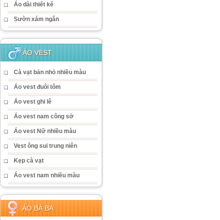
Áo dài thiết kế
Sườn xám ngắn
ÁO VEST
Cà vạt bản nhỏ nhiều màu
Áo vest đuôi tôm
Áo vest ghi lê
Áo vest nam công sở
Áo vest Nữ nhiều màu
Vest ông sui trung niên
Kẹp cà vạt
Áo vest nam nhiều màu
ÁO BÀ BA