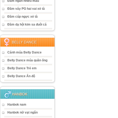
Đầm ngắn nhiều màu
Đầm váy PG hai vai xẻ tà
Đầm cúp ngực xẻ tà
Đầm dạ hội kim sa đuôi cá
BELLY DANCE
Cánh múa Belly Dance
Belly Dance múa quần ống
Belly Dance Trẻ em
Belly Dance Ấn độ
HANBOK
Hanbok nam
Hanbok nữ vạt ngắn