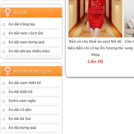
ÁO DÀI
Áo dài trắng lụa
Áo dài nam cách tân
Bán và cho thuê áo vest Nữ đỏ
Cho t
Áo dài nam bưng quả
biểu diễn chỉ có tại Ấn Tượng Hà
sang 
Áo dài phi lụa nhiều màu
Shop
Liên Hệ
ÁO DÀI BƯNG QUẢ
Áo dài nam thiết kế
Áo dài thiết kế
Sườn xám ngắn
Áo dài cô dâu
Áo dài bà Sui
Áo dài bưng quả