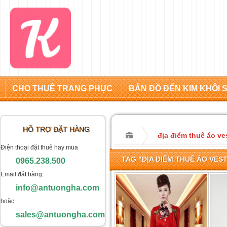
CHO THUÊ TRANG PHỤC
BẢN ĐỒ ĐẾN KIM KHÔI 
HỖ TRỢ ĐẶT HÀNG
địa điểm thuê áo ve
Điện thoại đặt thuê hay mua
TAG "ĐỊA ĐIỂM THUÊ ÁO VES
0965.238.500
Email đặt hàng:
info@antuongha.com
hoặc
sales@antuongha.com