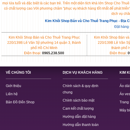
mọi lứa tuổi và đặc biệt là các bạn trẻ. Trên một diện tích khá lớn Shop Cho 
có chất lượng cao.Với phương châm "phục vụ khách hàng tốt nhất để phát triển
dịch vụ chă
Kim Khôi Shop Bán và Cho Thuê Trang Phục - Địa C
Đặt hàng
Kim Khôi Shop Bán và Cho Thuê Trang Phục
Kim Khôi Shop Bán và
220/139B Lê Văn Sỹ phường 14 quận 3, thành
220/139B Lê Văn Sỹ
phố Hồ Chí Minh
thành phố 
Điện thoại:
0965.238.500
Điện thoại:
0
VỀ CHÚNG TÔI
DỊCH VỤ KHÁCH HÀNG
KIM 
Giới thiệu
Chính sách & quy định
Áo dài
chung
Liên hệ
Áo ves
Chính sách bảo mật
Bản Đồ Đến Shop
Trang 
Cam kết chất lượng
Máy b
Hướng dẫn đặt hàng
Hướng dẫn thanh toán