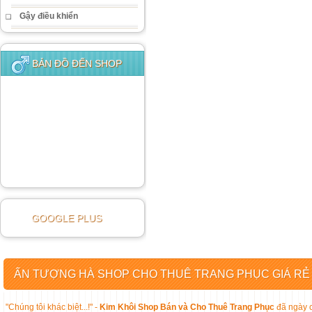
Gậy điều khiển
BẢN ĐỒ ĐẾN SHOP
GOOGLE PLUS
ẤN TƯỢNG HÀ SHOP CHO THUÊ TRANG PHỤC GIÁ RẺ
"Chúng tôi khác biệt...!" -
Kim Khôi Shop Bán và Cho Thuê Trang Phục
đã ngày c