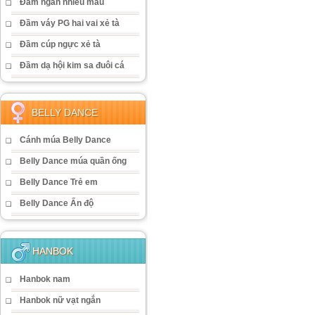
Đầm ngắn nhiều màu
Đầm váy PG hai vai xẻ tà
Đầm cúp ngực xẻ tà
Đầm dạ hội kim sa đuôi cá
BELLY DANCE
Cánh múa Belly Dance
Belly Dance múa quần ống
Belly Dance Trẻ em
Belly Dance Ấn độ
HANBOK
Hanbok nam
Hanbok nữ vạt ngắn