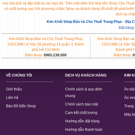
mọi lứa tuổi và đặc biệt là các bạn trẻ. Trên một diện tích khá lớn Shop Cho 
có chất lượng cao.Với phương châm "phục vụ khách hàng tốt nhất để phát triển
dịch vụ chă
Kim Khôi Shop Bán và Cho Thuê Trang Phục - Địa C
Đặt hàng
Kim Khôi Shop Bán và Cho Thuê Trang Phục
Kim Khôi Shop Bán và
220/139B Lê Văn Sỹ phường 14 quận 3, thành
220/139B Lê Văn Sỹ
phố Hồ Chí Minh
thành phố 
Điện thoại:
0965.238.500
Điện thoại:
0
VỀ CHÚNG TÔI
DỊCH VỤ KHÁCH HÀNG
KIM 
Giới thiệu
Chính sách & quy định
Áo dài
chung
Liên hệ
Áo ves
Chính sách bảo mật
Bản Đồ Đến Shop
Trang 
Cam kết chất lượng
Máy b
Hướng dẫn đặt hàng
Hướng dẫn thanh toán