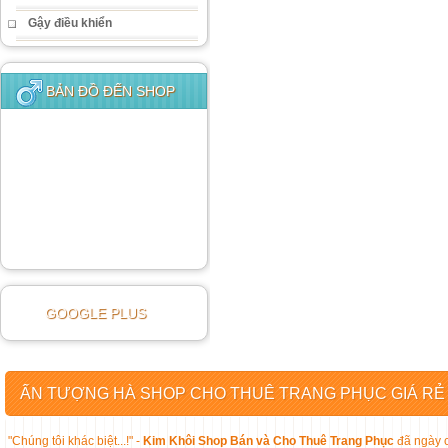
Gậy điều khiển
BẢN ĐỒ ĐẾN SHOP
GOOGLE PLUS
ẤN TƯỢNG HÀ SHOP CHO THUÊ TRANG PHỤC GIÁ RẺ
"Chúng tôi khác biệt...!" -
Kim Khôi Shop Bán và Cho Thuê Trang Phục
đã ngày c