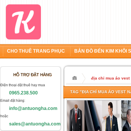
CHO THUÊ TRANG PHỤC
BẢN ĐỒ ĐẾN KIM KHÔI 
HỖ TRỢ ĐẶT HÀNG
địa chỉ mua áo vest
Điện thoại đặt thuê hay mua
TAG "ĐỊA CHỈ MUA ÁO VEST N
0965.238.500
Email đặt hàng:
info@antuongha.com
hoặc
sales@antuongha.com