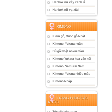
Hanbok nữ váy xanh lá
Hanbok nữ vạt dài
KIMONO
Kiếm gỗ, Guốc gỗ Nhật
Kimono, Yukata ngắn
Dù gỗ Nhật nhiều màu
Kimono Yukata hoa văn nổi
Kimono, Samurai Nam
Kimono, Yukata nhiều màu
Kimono Nhập
TRANG PHỤC CÁC
NƯỚC
Tóc giả hóa trang