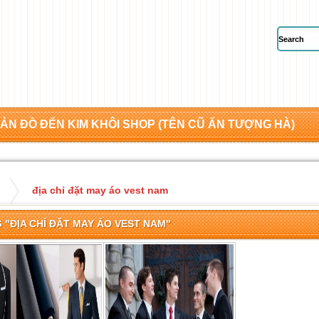
ẢN ĐỒ ĐẾN KIM KHÔI SHOP (TÊN CŨ ẤN TƯỢNG HÀ)
địa chỉ đặt may áo vest nam
 "ĐỊA CHỈ ĐẶT MAY ÁO VEST NAM"