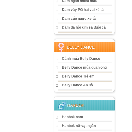
Đầm ngắn nhiều màu
Đầm váy PG hai vai xẻ tà
Đầm cúp ngực xẻ tà
Đầm dạ hội kim sa đuôi cá
BELLY DANCE
Cánh múa Belly Dance
Belly Dance múa quần ống
Belly Dance Trẻ em
Belly Dance Ấn độ
HANBOK
Hanbok nam
Hanbok nữ vạt ngắn