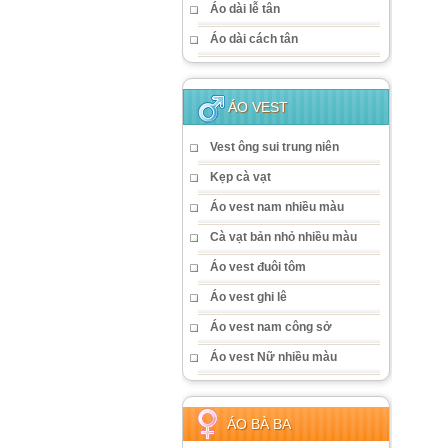
Áo dài lễ tân
Áo dài cách tân
ÁO VEST
Vest ông sui trung niên
Kẹp cà vạt
Áo vest nam nhiều màu
Cà vạt bản nhỏ nhiều màu
Áo vest đuôi tôm
Áo vest ghi lê
Áo vest nam công sở
Áo vest Nữ nhiều màu
ÁO BÀ BA