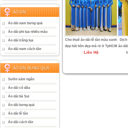
ÁO DÀI
Áo dài nam bưng quả
Áo dài phi lụa nhiều màu
Cho thuê áo dài lễ tân màu xanh
Dịch 
Áo dài trắng lụa
đẹp hút hồn đẹp mà rẻ ở TpHCM
áo dà
Áo dài nam cách tân
Liên Hệ
t
ÁO DÀI BƯNG QUẢ
Sườn xám ngắn
Áo dài cô dâu
Áo dài bà Sui
Áo dài bưng quả
Áo dài lễ tân
Áo dài cách tân