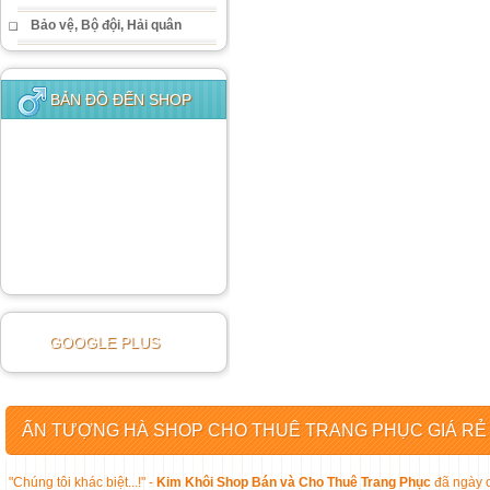
Bảo vệ, Bộ đội, Hải quân
BẢN ĐỒ ĐẾN SHOP
GOOGLE PLUS
ẤN TƯỢNG HÀ SHOP CHO THUÊ TRANG PHỤC GIÁ RẺ
"Chúng tôi khác biệt...!" -
Kim Khôi Shop Bán và Cho Thuê Trang Phục
đã ngày c