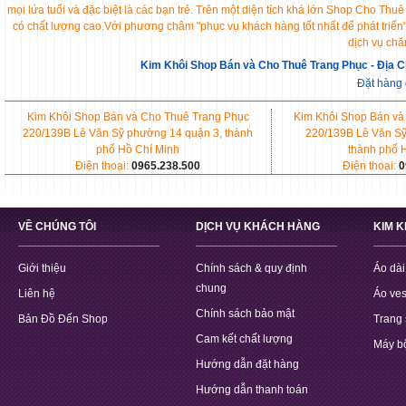
mọi lứa tuổi và đặc biệt là các bạn trẻ. Trên một diện tích khá lớn Shop Cho 
có chất lượng cao.Với phương châm "phục vụ khách hàng tốt nhất để phát triển
dịch vụ chă
Kim Khôi Shop Bán và Cho Thuê Trang Phục - Địa C
Đặt hàng
Kim Khôi Shop Bán và Cho Thuê Trang Phục
Kim Khôi Shop Bán và
220/139B Lê Văn Sỹ phường 14 quận 3, thành
220/139B Lê Văn Sỹ
phố Hồ Chí Minh
thành phố 
Điện thoại:
0965.238.500
Điện thoại:
0
VỀ CHÚNG TÔI
DỊCH VỤ KHÁCH HÀNG
KIM 
Giới thiệu
Chính sách & quy định
Áo dài
chung
Liên hệ
Áo ves
Chính sách bảo mật
Bản Đồ Đến Shop
Trang 
Cam kết chất lượng
Máy b
Hướng dẫn đặt hàng
Hướng dẫn thanh toán