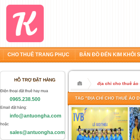
CHO THUÊ TRANG PHỤC
BẢN ĐỒ ĐẾN KIM KHÔI 
HỖ TRỢ ĐẶT HÀNG
địa chỉ cho thuê áo 
Điện thoại đặt thuê hay mua
TAG "ĐỊA CHỈ CHO THUÊ ÁO D
0965.238.500
Email đặt hàng:
info@antuongha.com
hoặc
sales@antuongha.com