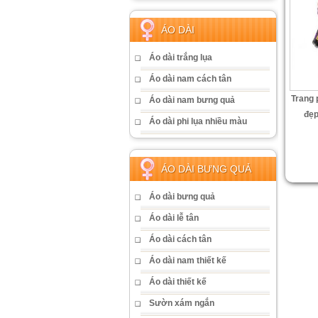
ÁO DÀI
Áo dài trắng lụa
Áo dài nam cách tân
Trang 
Áo dài nam bưng quả
đẹp
Áo dài phi lụa nhiều màu
ÁO DÀI BƯNG QUẢ
Áo dài bưng quả
Áo dài lễ tân
Áo dài cách tân
Áo dài nam thiết kế
Áo dài thiết kế
Sườn xám ngắn