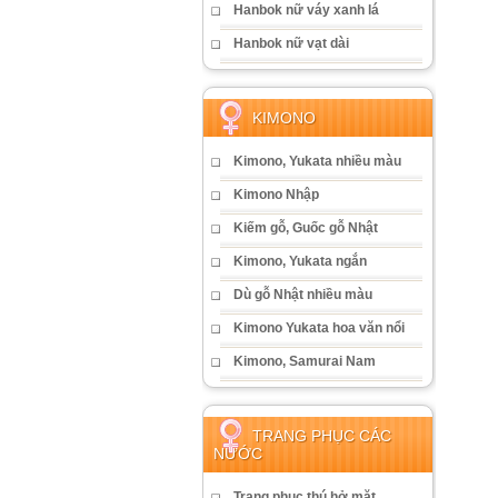
Hanbok nữ váy xanh lá
Hanbok nữ vạt dài
KIMONO
Kimono, Yukata nhiều màu
Kimono Nhập
Kiếm gỗ, Guốc gỗ Nhật
Kimono, Yukata ngắn
Dù gỗ Nhật nhiều màu
Kimono Yukata hoa văn nổi
Kimono, Samurai Nam
TRANG PHỤC CÁC
NƯỚC
Trang phục thú hở mặt