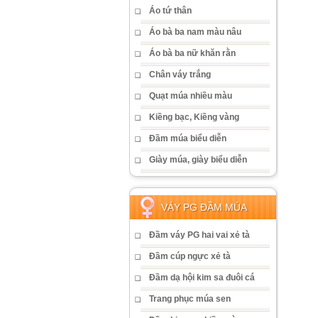
Áo tứ thân
Áo bà ba nam màu nâu
Áo bà ba nữ khăn rằn
Chân váy trắng
Quạt múa nhiều màu
Kiềng bạc, Kiềng vàng
Đầm múa biểu diễn
Giày múa, giày biểu diễn
VÁY PG ĐẦM MÚA
Đầm váy PG hai vai xẻ tà
Đầm cúp ngực xẻ tà
Đầm dạ hội kim sa đuôi cá
Trang phục múa sen