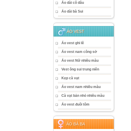
Áo dài cô dâu
Áo dài bà Sui
ÁO VEST
Áo vest ghi lê
Áo vest nam công sở
Áo vest Nữ nhiều màu
Vest ông sui trung niên
Kẹp cà vạt
Áo vest nam nhiều màu
Cà vạt bản nhỏ nhiều màu
Áo vest đuôi tôm
ÁO BÀ BA