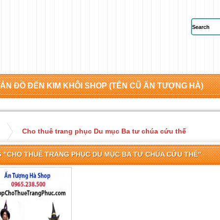
ẢN ĐỒ ĐẾN KIM KHÔI SHOP (TÊN CŨ ẤN TƯỢNG HÀ)
Cho thuê trang phục Du mục Ba tư chúa cứu thế
 "CHO THUÊ TRANG PHỤC DU MỤC BA TƯ CHÚA CỨU THẾ"