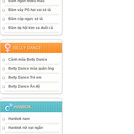
Đầm ngắn nhiều màu
Đầm váy PG hai vai xẻ tà
Đầm cúp ngực xẻ tà
Đầm dạ hội kim sa đuôi cá
BELLY DANCE
Cánh múa Belly Dance
Belly Dance múa quần ống
Belly Dance Trẻ em
Belly Dance Ấn độ
HANBOK
Hanbok nam
Hanbok nữ vạt ngắn