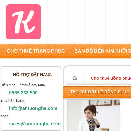
CHO THUÊ TRANG PHỤC
BẢN ĐỒ ĐẾN KIM KHÔI 
HỖ TRỢ ĐẶT HÀNG
Cho thuê đồng phụ
Điện thoại đặt thuê hay mua
TAG "CHO THUÊ ĐỒNG PHỤC 
0965.238.500
Email đặt hàng:
info@antuongha.com
hoặc
sales@antuongha.com