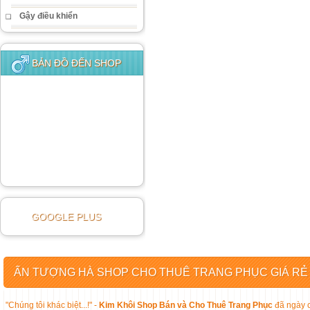
Gậy điều khiển
BẢN ĐỒ ĐẾN SHOP
GOOGLE PLUS
ẤN TƯỢNG HÀ SHOP CHO THUÊ TRANG PHỤC GIÁ RẺ
"Chúng tôi khác biệt...!" -
Kim Khôi Shop Bán và Cho Thuê Trang Phục
đã ngày c