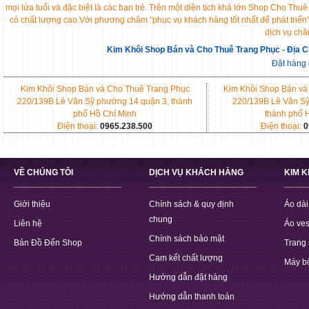
mọi lứa tuổi và đặc biệt là các bạn trẻ. Trên một diện tích khá lớn Shop Cho 
có chất lượng cao.Với phương châm "phục vụ khách hàng tốt nhất để phát triển
dịch vụ chă
Kim Khôi Shop Bán và Cho Thuê Trang Phục - Địa C
Đặt hàng
Kim Khôi Shop Bán và Cho Thuê Trang Phục
Kim Khôi Shop Bán và
220/139B Lê Văn Sỹ phường 14 quận 3, thành
220/139B Lê Văn Sỹ
phố Hồ Chí Minh
thành phố 
Điện thoại:
0965.238.500
Điện thoại:
0
VỀ CHÚNG TÔI
DỊCH VỤ KHÁCH HÀNG
KIM 
Giới thiệu
Chính sách & quy định
Áo dài
chung
Liên hệ
Áo ves
Chính sách bảo mật
Bản Đồ Đến Shop
Trang 
Cam kết chất lượng
Máy b
Hướng dẫn đặt hàng
Hướng dẫn thanh toán