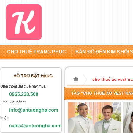
CHO THUÊ TRANG PHỤC
BẢN ĐỒ ĐẾN KIM KHÔI 
HỖ TRỢ ĐẶT HÀNG
cho thuê áo vest n
Điện thoại đặt thuê hay mua
TAG "CHO THUÊ ÁO VEST NA
0965.238.500
Email đặt hàng:
info@antuongha.com
hoặc
sales@antuongha.com