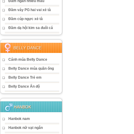
Đầm ngắn nhiều màu
Đầm váy PG hai vai xẻ tà
Đầm cúp ngực xẻ tà
Đầm dạ hội kim sa đuôi cá
BELLY DANCE
Cánh múa Belly Dance
Belly Dance múa quần ống
Belly Dance Trẻ em
Belly Dance Ấn độ
HANBOK
Hanbok nam
Hanbok nữ vạt ngắn