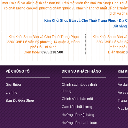
mọi lứa tuổi và đặc biệt là các bạn trẻ. Trên một diện tích khá lớn Shop Cho 
có chất lượng cao.Với phương châm "phục vụ khách hàng tốt nhất để phát triển
dịch vụ chă
Kim Khôi Shop Bán và Cho Thuê Trang Phục - Địa C
Đặt hàng
Kim Khôi Shop Bán và Cho Thuê Trang Phục
Kim Khôi Shop Bán và
220/139B Lê Văn Sỹ phường 14 quận 3, thành
220/139B Lê Văn Sỹ
phố Hồ Chí Minh
thành phố 
Điện thoại:
0965.238.500
Điện thoại:
0
VỀ CHÚNG TÔI
DỊCH VỤ KHÁCH HÀNG
KIM 
Giới thiệu
Chính sách & quy định
Áo dài
chung
Liên hệ
Áo ves
Chính sách bảo mật
Bản Đồ Đến Shop
Trang 
Cam kết chất lượng
Máy b
Hướng dẫn đặt hàng
Hướng dẫn thanh toán