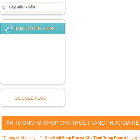
Gậy điều khiển
BẢN ĐỒ ĐẾN SHOP
GOOGLE PLUS
ẤN TƯỢNG HÀ SHOP CHO THUÊ TRANG PHỤC GIÁ RẺ
"Chúng tôi khác biệt...!" -
Kim Khôi Shop Bán và Cho Thuê Trang Phục
đã ngày c