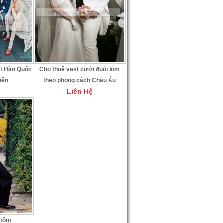
st Hàn Quốc
Cho thuê vest cưới đuôi tôm
niên
theo phong cách Châu Âu
ệ
Liên Hệ
 tôm