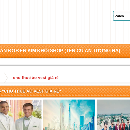
ẢN ĐỒ ĐẾN KIM KHÔI SHOP (TÊN CŨ ẤN TƯỢNG HÀ)
cho thuê áo vest giá rẻ
 "CHO THUÊ ÁO VEST GIÁ RẺ"