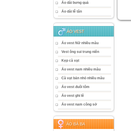
Áo dài bưng quả
Áo dài lễ tân
ÁO VEST
Áo vest Nữ nhiều màu
Vest ông sui trung niên
Kẹp cà vạt
Áo vest nam nhiều màu
Cà vạt bản nhỏ nhiều màu
Áo vest đuôi tôm
Áo vest ghi lê
Áo vest nam công sở
ÁO BÀ BA