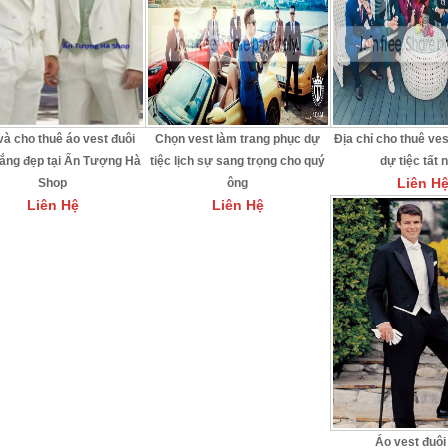
à cho thuê áo vest đuôi
Chọn vest làm trang phục dự
Địa chỉ cho thuê ve
rắng đẹp tại Ấn Tượng Hà
tiệc lịch sự sang trọng cho quý
dự tiệc tất 
Liên H
Shop
ông
Liên Hệ
Liên Hệ
Áo vest đuôi