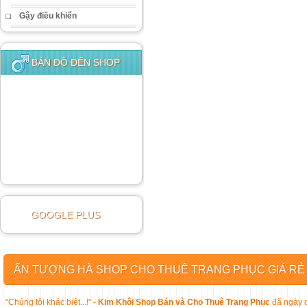
Gậy điều khiển
BẢN ĐỒ ĐẾN SHOP
GOOGLE PLUS
ẤN TƯỢNG HÀ SHOP CHO THUÊ TRANG PHỤC GIÁ RẺ
"Chúng tôi khác biệt...!" -
Kim Khôi Shop Bán và Cho Thuê Trang Phục
đã ngày c