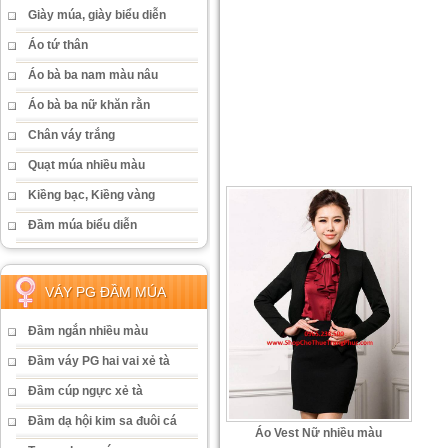
Giày múa, giày biểu diễn
Áo tứ thân
Áo bà ba nam màu nâu
Áo bà ba nữ khăn rằn
Chân váy trắng
Quạt múa nhiều màu
Kiềng bạc, Kiềng vàng
Đầm múa biểu diễn
VÁY PG ĐẦM MÚA
Đầm ngắn nhiều màu
Đầm váy PG hai vai xẻ tà
Đầm cúp ngực xẻ tà
Đầm dạ hội kim sa đuôi cá
Áo Vest Nữ nhiều màu