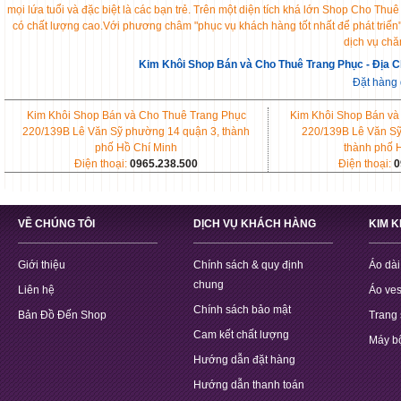
mọi lứa tuổi và đặc biệt là các bạn trẻ. Trên một diện tích khá lớn Shop Cho 
có chất lượng cao.Với phương châm "phục vụ khách hàng tốt nhất để phát triển
dịch vụ chă
Kim Khôi Shop Bán và Cho Thuê Trang Phục - Địa C
Đặt hàng
Kim Khôi Shop Bán và Cho Thuê Trang Phục
Kim Khôi Shop Bán và
220/139B Lê Văn Sỹ phường 14 quận 3, thành
220/139B Lê Văn Sỹ
phố Hồ Chí Minh
thành phố 
Điện thoại:
0965.238.500
Điện thoại:
0
VỀ CHÚNG TÔI
DỊCH VỤ KHÁCH HÀNG
KIM 
Giới thiệu
Chính sách & quy định
Áo dài
chung
Liên hệ
Áo ves
Chính sách bảo mật
Bản Đồ Đến Shop
Trang 
Cam kết chất lượng
Máy b
Hướng dẫn đặt hàng
Hướng dẫn thanh toán