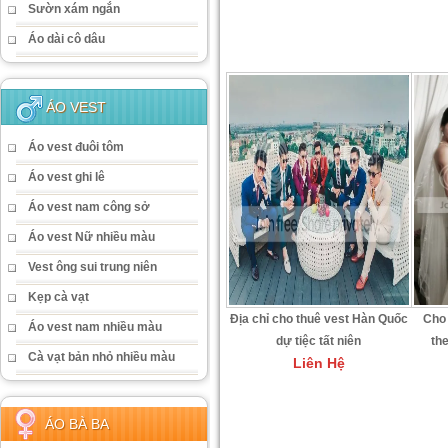
Sườn xám ngắn
Áo dài cô dâu
ÁO VEST
Áo vest đuôi tôm
Áo vest ghi lê
Áo vest nam công sở
Áo vest Nữ nhiều màu
Vest ông sui trung niên
Kẹp cà vạt
Địa chỉ cho thuê vest Hàn Quốc
Cho 
Áo vest nam nhiều màu
dự tiệc tất niên
th
Cà vạt bản nhỏ nhiều màu
Liên Hệ
ÁO BÀ BA