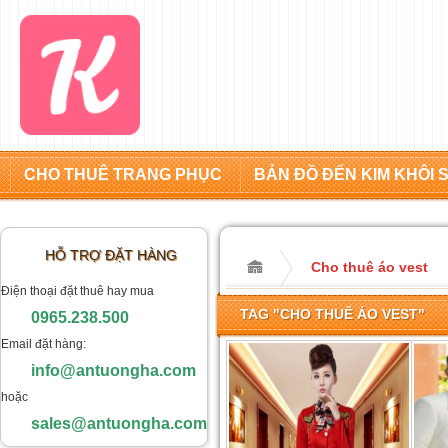
CHO THUÊ TRANG PHỤC
BẢN ĐỒ ĐẾN KIM KHÔI 
HỖ TRỢ ĐẶT HÀNG
Cho thuê áo vest
Điện thoại đặt thuê hay mua
TAG "CHO THUÊ ÁO VEST"
0965.238.500
Email đặt hàng:
info@antuongha.com
hoặc
sales@antuongha.com