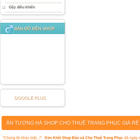
Gậy điều khiển
BẢN ĐỒ ĐẾN SHOP
GOOGLE PLUS
ẤN TƯỢNG HÀ SHOP CHO THUÊ TRANG PHỤC GIÁ RẺ
"Chúng tôi khác biệt...!" -
Kim Khôi Shop Bán và Cho Thuê Trang Phục
đã ngày c