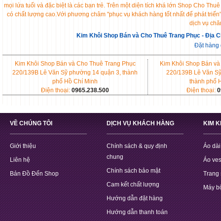
mọi lứa tuổi và đặc biệt là các bạn trẻ. Trên một diện tích khá lớn Shop Cho 
có chất lượng cao.Với phương châm "phục vụ khách hàng tốt nhất để phát triển
dịch vụ chă
Kim Khôi Shop Bán và Cho Thuê Trang Phục - Địa C
Đặt hàng
Kim Khôi Shop Bán và Cho Thuê Trang Phục
Kim Khôi Shop Bán và
220/139B Lê Văn Sỹ phường 14 quận 3, thành
220/139B Lê Văn Sỹ
phố Hồ Chí Minh
thành phố 
Điện thoại:
0965.238.500
Điện thoại:
0
VỀ CHÚNG TÔI
DỊCH VỤ KHÁCH HÀNG
KIM 
Giới thiệu
Chính sách & quy định
Áo dài
chung
Liên hệ
Áo ves
Chính sách bảo mật
Bản Đồ Đến Shop
Trang 
Cam kết chất lượng
Máy b
Hướng dẫn đặt hàng
Hướng dẫn thanh toán