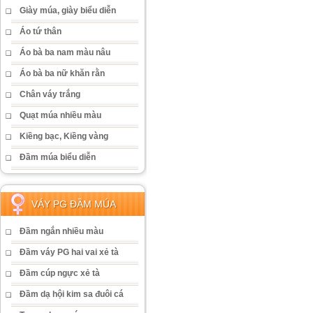
Giày múa, giày biểu diễn
Áo tứ thân
Áo bà ba nam màu nâu
Áo bà ba nữ khăn rằn
Chân váy trắng
Quạt múa nhiều màu
Kiềng bạc, Kiềng vàng
Đầm múa biểu diễn
VÁY PG ĐẦM MÚA
Đầm ngắn nhiều màu
Đầm váy PG hai vai xẻ tà
Đầm cúp ngực xẻ tà
Đầm dạ hội kim sa đuôi cá