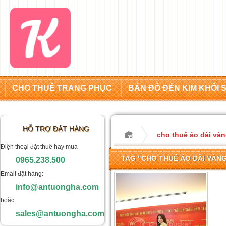
CHO THUÊ TRANG PHỤC
BẢN ĐỒ ĐẾN KIM KHÔI 
HỖ TRỢ ĐẶT HÀNG
cho thuê áo dài và
Điện thoại đặt thuê hay mua
TAG "CHO THUÊ ÁO DÀI VÀNG
0965.238.500
Email đặt hàng:
info@antuongha.com
hoặc
sales@antuongha.com