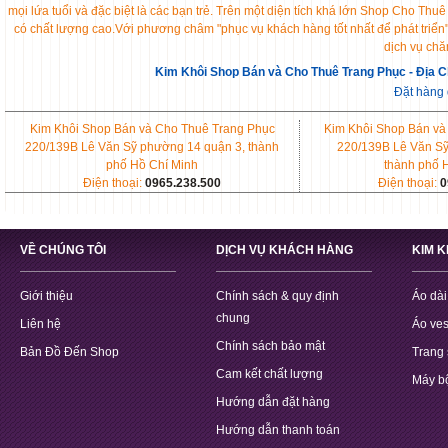
mọi lứa tuổi và đặc biệt là các bạn trẻ. Trên một diện tích khá lớn Shop Cho 
có chất lượng cao.Với phương châm "phục vụ khách hàng tốt nhất để phát triển
dịch vụ chă
Kim Khôi Shop Bán và Cho Thuê Trang Phục - Địa C
Đặt hàng
Kim Khôi Shop Bán và Cho Thuê Trang Phục
Kim Khôi Shop Bán và
220/139B Lê Văn Sỹ phường 14 quận 3, thành
220/139B Lê Văn Sỹ
phố Hồ Chí Minh
thành phố 
Điện thoại:
0965.238.500
Điện thoại:
0
VỀ CHÚNG TÔI
DỊCH VỤ KHÁCH HÀNG
KIM 
Giới thiệu
Chính sách & quy định
Áo dài
chung
Liên hệ
Áo ves
Chính sách bảo mật
Bản Đồ Đến Shop
Trang 
Cam kết chất lượng
Máy b
Hướng dẫn đặt hàng
Hướng dẫn thanh toán