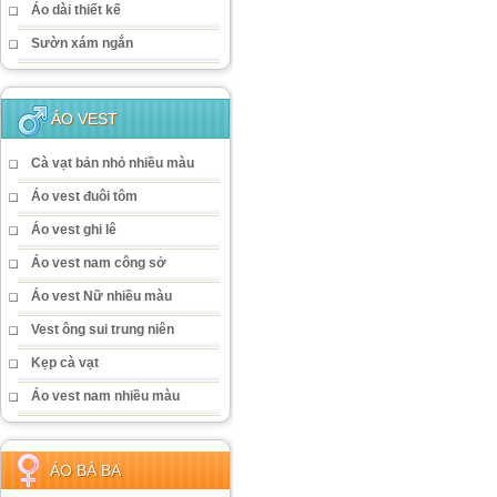
Áo dài thiết kế
Sườn xám ngắn
ÁO VEST
Cà vạt bản nhỏ nhiều màu
Áo vest đuôi tôm
Áo vest ghi lê
Áo vest nam công sở
Áo vest Nữ nhiều màu
Vest ông sui trung niên
Kẹp cà vạt
Áo vest nam nhiều màu
ÁO BÀ BA