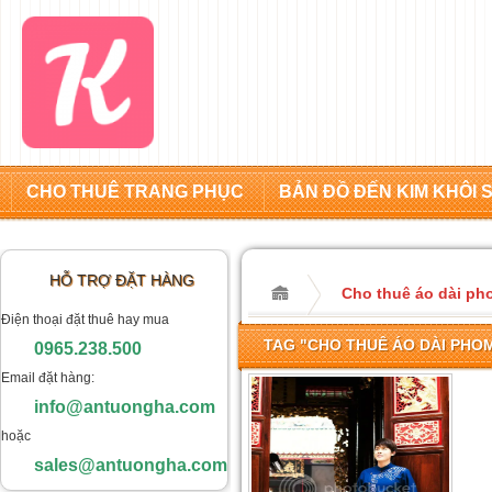
CHO THUÊ TRANG PHỤC
BẢN ĐỒ ĐẾN KIM KHÔI 
HỖ TRỢ ĐẶT HÀNG
Cho thuê áo dài pho
Điện thoại đặt thuê hay mua
TAG "CHO THUÊ ÁO DÀI PHO
0965.238.500
Email đặt hàng:
info@antuongha.com
hoặc
sales@antuongha.com