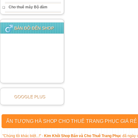
Cho thuê máy Bộ đàm
BẢN ĐỒ ĐẾN SHOP
GOOGLE PLUS
ẤN TƯỢNG HÀ SHOP CHO THUÊ TRANG PHỤC GIÁ RẺ
"Chúng tôi khác biệt...!" -
Kim Khôi Shop Bán và Cho Thuê Trang Phục
đã ngày c