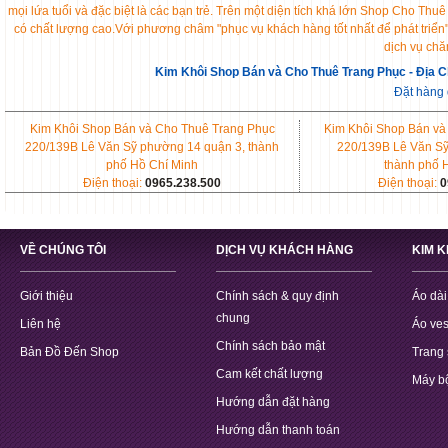
mọi lứa tuổi và đặc biệt là các bạn trẻ. Trên một diện tích khá lớn Shop Cho 
có chất lượng cao.Với phương châm "phục vụ khách hàng tốt nhất để phát triển
dịch vụ chă
Kim Khôi Shop Bán và Cho Thuê Trang Phục - Địa C
Đặt hàng
Kim Khôi Shop Bán và Cho Thuê Trang Phục
Kim Khôi Shop Bán và
220/139B Lê Văn Sỹ phường 14 quận 3, thành
220/139B Lê Văn Sỹ
phố Hồ Chí Minh
thành phố 
Điện thoại:
0965.238.500
Điện thoại:
0
VỀ CHÚNG TÔI
DỊCH VỤ KHÁCH HÀNG
KIM 
Giới thiệu
Chính sách & quy định
Áo dài
chung
Liên hệ
Áo ves
Chính sách bảo mật
Bản Đồ Đến Shop
Trang 
Cam kết chất lượng
Máy b
Hướng dẫn đặt hàng
Hướng dẫn thanh toán