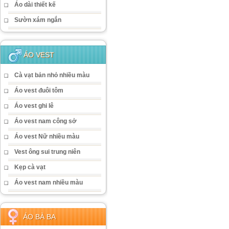
Áo dài thiết kế
Sườn xám ngắn
ÁO VEST
Cà vạt bản nhỏ nhiều màu
Áo vest đuôi tôm
Áo vest ghi lê
Áo vest nam công sở
Áo vest Nữ nhiều màu
Vest ông sui trung niên
Kẹp cà vạt
Áo vest nam nhiều màu
ÁO BÀ BA