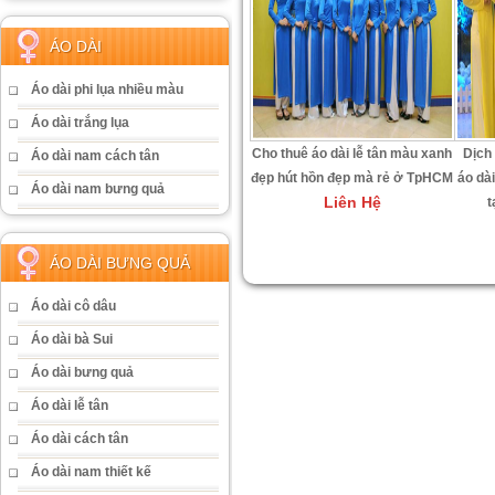
ÁO DÀI
Áo dài phi lụa nhiều màu
Áo dài trắng lụa
Cho thuê áo dài lễ tân màu xanh
Dịch 
Áo dài nam cách tân
đẹp hút hồn đẹp mà rẻ ở TpHCM
áo dà
Áo dài nam bưng quả
Liên Hệ
t
ÁO DÀI BƯNG QUẢ
Áo dài cô dâu
Áo dài bà Sui
Áo dài bưng quả
Áo dài lễ tân
Áo dài cách tân
Áo dài nam thiết kế