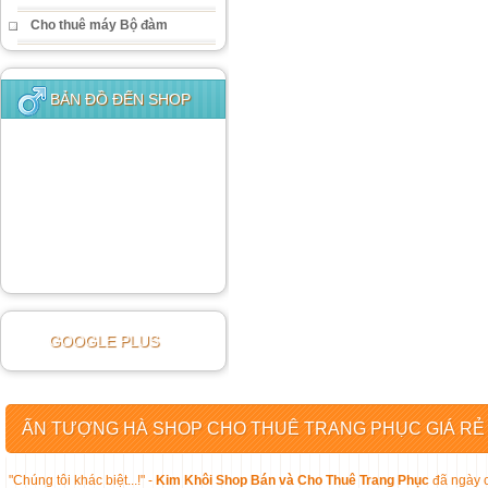
Cho thuê máy Bộ đàm
BẢN ĐỒ ĐẾN SHOP
GOOGLE PLUS
ẤN TƯỢNG HÀ SHOP CHO THUÊ TRANG PHỤC GIÁ RẺ
"Chúng tôi khác biệt...!" -
Kim Khôi Shop Bán và Cho Thuê Trang Phục
đã ngày c