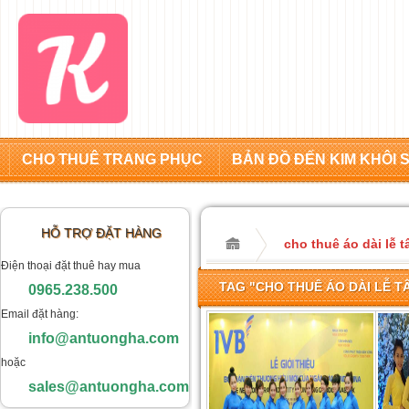
CHO THUÊ TRANG PHỤC
BẢN ĐỒ ĐẾN KIM KHÔI 
HỖ TRỢ ĐẶT HÀNG
cho thuê áo dài lễ 
Điện thoại đặt thuê hay mua
TAG "CHO THUÊ ÁO DÀI LỄ T
0965.238.500
Email đặt hàng:
info@antuongha.com
hoặc
sales@antuongha.com