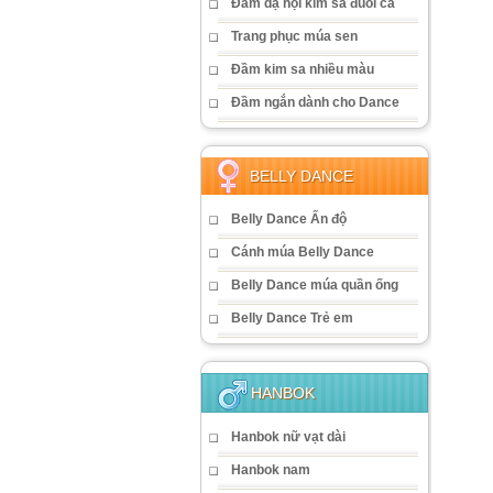
Đầm dạ hội kim sa đuôi cá
Trang phục múa sen
Đầm kim sa nhiều màu
Đầm ngắn dành cho Dance
BELLY DANCE
Belly Dance Ấn độ
Cánh múa Belly Dance
Belly Dance múa quần ống
Belly Dance Trẻ em
HANBOK
Hanbok nữ vạt dài
Hanbok nam