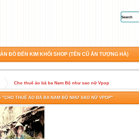
ẢN ĐỒ ĐẾN KIM KHÔI SHOP (TÊN CŨ ẤN TƯỢNG HÀ)
Cho thuê áo bà ba Nam Bộ như sao nữ Vpop
 "CHO THUÊ ÁO BÀ BA NAM BỘ NHƯ SAO NỮ VPOP"