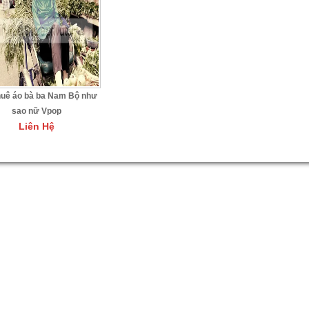
huê áo bà ba Nam Bộ như
sao nữ Vpop
Liên Hệ