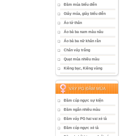
Đầm múa biểu diễn
Giày múa, giày biểu diễn
Áo tứ thân
Áo bà ba nam màu nâu
Áo bà ba nữ khăn rằn
Chân váy trắng
Quạt múa nhiều màu
Kiềng bạc, Kiềng vàng
VÁY PG ĐẦM MÚA
Đầm cúp ngực sự kiện
Đầm ngắn nhiều màu
Đầm váy PG hai vai xẻ tà
Đầm cúp ngực xẻ tà