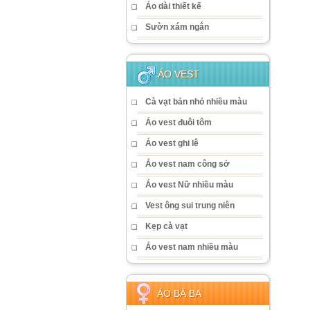
Áo dài thiết kế
Sườn xám ngắn
ÁO VEST
Cà vạt bản nhỏ nhiều màu
Áo vest đuôi tôm
Áo vest ghi lê
Áo vest nam công sở
Áo vest Nữ nhiều màu
Vest ông sui trung niên
Kẹp cà vạt
Áo vest nam nhiều màu
ÁO BÀ BA