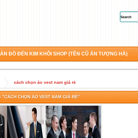
ẢN ĐỒ ĐẾN KIM KHÔI SHOP (TÊN CŨ ẤN TƯỢNG HÀ)
cách chọn áo vest nam giá rẻ
 "CÁCH CHỌN ÁO VEST NAM GIÁ RẺ"