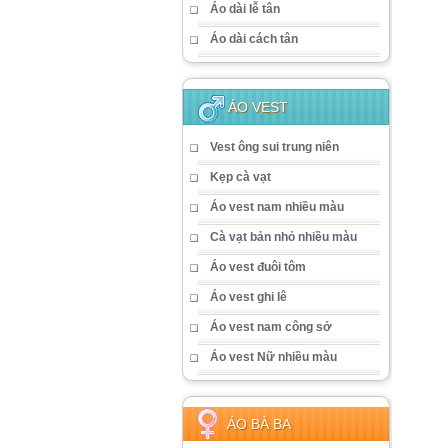
Áo dài lễ tân
Áo dài cách tân
ÁO VEST
Vest ông sui trung niên
Kẹp cà vạt
Áo vest nam nhiều màu
Cà vạt bản nhỏ nhiều màu
Áo vest đuôi tôm
Áo vest ghi lê
Áo vest nam công sở
Áo vest Nữ nhiều màu
ÁO BÀ BA