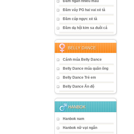
Đầm ngắn nhiều màu
Đầm váy PG hai vai xẻ tà
Đầm cúp ngực xẻ tà
Đầm dạ hội kim sa đuôi cá
BELLY DANCE
Cánh múa Belly Dance
Belly Dance múa quần ống
Belly Dance Trẻ em
Belly Dance Ấn độ
HANBOK
Hanbok nam
Hanbok nữ vạt ngắn