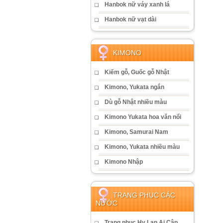
Hanbok nữ váy xanh lá
Hanbok nữ vạt dài
KIMONO
Kiếm gỗ, Guốc gỗ Nhật
Kimono, Yukata ngắn
Dù gỗ Nhật nhiều màu
Kimono Yukata hoa văn nổi
Kimono, Samurai Nam
Kimono, Yukata nhiều màu
Kimono Nhập
TRANG PHỤC CÁC
NƯỚC
Trang phục Hy Lạp Ai Cập