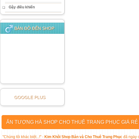
Gậy điều khiển
BẢN ĐỒ ĐẾN SHOP
GOOGLE PLUS
ẤN TƯỢNG HÀ SHOP CHO THUÊ TRANG PHỤC GIÁ RẺ
"Chúng tôi khác biệt...!" -
Kim Khôi Shop Bán và Cho Thuê Trang Phục
đã ngày c