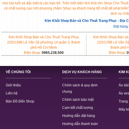
mọi lứa tuổi và đặc biệt là các bạn trẻ. Trên một diện tích khá lớn Shop Cho 
có chất lượng cao.Với phương châm "phục vụ khách hàng tốt nhất để phát triển
dịch vụ chă
Kim Khôi Shop Bán và Cho Thuê Trang Phục - Địa C
Đặt hàng
Kim Khôi Shop Bán và Cho Thuê Trang Phục
Kim Khôi Shop Bán và
220/139B Lê Văn Sỹ phường 14 quận 3, thành
220/139B Lê Văn Sỹ
phố Hồ Chí Minh
thành phố 
Điện thoại:
0965.238.500
Điện thoại:
0
VỀ CHÚNG TÔI
DỊCH VỤ KHÁCH HÀNG
KIM 
Giới thiệu
Chính sách & quy định
Áo dài
chung
Liên hệ
Áo ves
Chính sách bảo mật
Bản Đồ Đến Shop
Trang 
Cam kết chất lượng
Máy b
Hướng dẫn đặt hàng
Hướng dẫn thanh toán