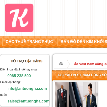
CHO THUÊ TRANG PHỤC
BẢN ĐỒ ĐẾN KIM KHÔI 
HỖ TRỢ ĐẶT HÀNG
áo vest nam công s
Điện thoại đặt thuê hay mua
TAG "ÁO VEST NAM CÔNG SỞ
0965.238.500
Email đặt hàng:
info@antuongha.com
hoặc
sales@antuongha.com