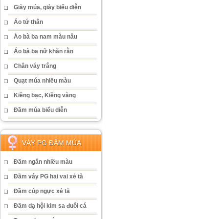
Giày múa, giày biểu diễn
Áo tứ thân
Áo bà ba nam màu nâu
Áo bà ba nữ khăn rằn
Chân váy trắng
Quạt múa nhiều màu
Kiềng bạc, Kiềng vàng
Đầm múa biểu diễn
VÁY PG ĐẦM MÚA
Đầm ngắn nhiều màu
Đầm váy PG hai vai xẻ tà
Đầm cúp ngực xẻ tà
Đầm dạ hội kim sa đuôi cá