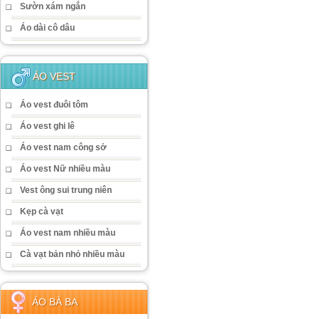
Sườn xám ngắn
Áo dài cô dâu
ÁO VEST
Áo vest đuôi tôm
Áo vest ghi lê
Áo vest nam công sở
Áo vest Nữ nhiều màu
Vest ông sui trung niên
Kẹp cà vạt
Áo vest nam nhiều màu
Cà vạt bản nhỏ nhiều màu
ÁO BÀ BA