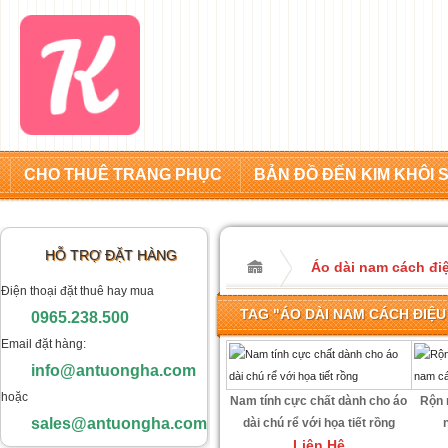
CHO THUÊ TRANG PHỤC
BẢN ĐỒ ĐẾN KIM KHÔI 
HỖ TRỢ ĐẶT HÀNG
Áo dài nam cách điệ
Điện thoại đặt thuê hay mua
TAG "ÁO DÀI NAM CÁCH ĐIỆU 
0965.238.500
Email đặt hàng:
info@antuongha.com
hoặc
Nam tính cực chất dành cho áo
Rộn 
sales@antuongha.com
dài chú rể với họa tiết rồng
Liên Hệ