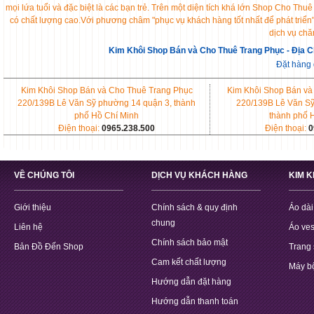
mọi lứa tuổi và đặc biệt là các bạn trẻ. Trên một diện tích khá lớn Shop Cho 
có chất lượng cao.Với phương châm "phục vụ khách hàng tốt nhất để phát triển
dịch vụ chă
Kim Khôi Shop Bán và Cho Thuê Trang Phục - Địa C
Đặt hàng
Kim Khôi Shop Bán và Cho Thuê Trang Phục
Kim Khôi Shop Bán và
220/139B Lê Văn Sỹ phường 14 quận 3, thành
220/139B Lê Văn Sỹ
phố Hồ Chí Minh
thành phố 
Điện thoại:
0965.238.500
Điện thoại:
0
VỀ CHÚNG TÔI
DỊCH VỤ KHÁCH HÀNG
KIM 
Giới thiệu
Chính sách & quy định
Áo dài
chung
Liên hệ
Áo ves
Chính sách bảo mật
Bản Đồ Đến Shop
Trang 
Cam kết chất lượng
Máy b
Hướng dẫn đặt hàng
Hướng dẫn thanh toán