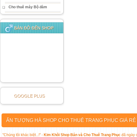
Cho thuê máy Bộ đàm
BẢN ĐỒ ĐẾN SHOP
GOOGLE PLUS
ẤN TƯỢNG HÀ SHOP CHO THUÊ TRANG PHỤC GIÁ RẺ
"Chúng tôi khác biệt...!" -
Kim Khôi Shop Bán và Cho Thuê Trang Phục
đã ngày c