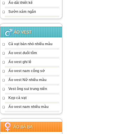
Áo dài thiết kế
Sườn xám ngắn
ÁO VEST
Cà vạt bản nhỏ nhiều màu
Áo vest đuôi tôm
Áo vest ghi lê
Áo vest nam công sở
Áo vest Nữ nhiều màu
Vest ông sui trung niên
Kẹp cà vạt
Áo vest nam nhiều màu
ÁO BÀ BA