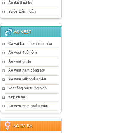
Áo dài thiết kế
Sườn xám ngắn
ÁO VEST
Cà vạt bản nhỏ nhiều màu
Áo vest đuôi tôm
Áo vest ghi lê
Áo vest nam công sở
Áo vest Nữ nhiều màu
Vest ông sui trung niên
Kẹp cà vạt
Áo vest nam nhiều màu
ÁO BÀ BA