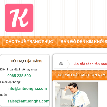
CHO THUÊ TRANG PHỤC
BẢN ĐỒ ĐẾN KIM KHÔI 
HỖ TRỢ ĐẶT HÀNG
Áo dài cách tân na
Điện thoại đặt thuê hay mua
TAG "ÁO DÀI CÁCH TÂN NAM
0965.238.500
Email đặt hàng:
info@antuongha.com
hoặc
sales@antuongha.com