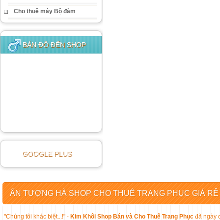
Cho thuê máy Bộ đàm
BẢN ĐỒ ĐẾN SHOP
GOOGLE PLUS
ẤN TƯỢNG HÀ SHOP CHO THUÊ TRANG PHỤC GIÁ RẺ
"Chúng tôi khác biệt...!" -
Kim Khôi Shop Bán và Cho Thuê Trang Phục
đã ngày c