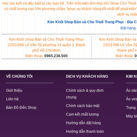
mọi lứa tuổi và đặc biệt là các bạn trẻ. Trên một diện tích khá lớn Shop Cho 
có chất lượng cao.Với phương châm "phục vụ khách hàng tốt nhất để phát triển
dịch vụ chă
Kim Khôi Shop Bán và Cho Thuê Trang Phục - Địa C
Đặt hàng
Kim Khôi Shop Bán và Cho Thuê Trang Phục
Kim Khôi Shop Bán và
220/139B Lê Văn Sỹ phường 14 quận 3, thành
220/139B Lê Văn Sỹ
phố Hồ Chí Minh
thành phố 
Điện thoại:
0965.238.500
Điện thoại:
0
VỀ CHÚNG TÔI
DỊCH VỤ KHÁCH HÀNG
KIM 
Giới thiệu
Chính sách & quy định
Áo dài
chung
Liên hệ
Áo ves
Chính sách bảo mật
Bản Đồ Đến Shop
Trang 
Cam kết chất lượng
Máy b
Hướng dẫn đặt hàng
Hướng dẫn thanh toán